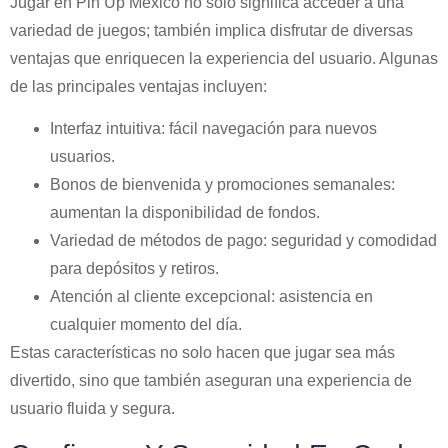
Jugar en Pin Up México no solo significa acceder a una
variedad de juegos; también implica disfrutar de diversas
ventajas que enriquecen la experiencia del usuario. Algunas
de las principales ventajas incluyen:
Interfaz intuitiva: fácil navegación para nuevos
usuarios.
Bonos de bienvenida y promociones semanales:
aumentan la disponibilidad de fondos.
Variedad de métodos de pago: seguridad y comodidad
para depósitos y retiros.
Atención al cliente excepcional: asistencia en
cualquier momento del día.
Estas características no solo hacen que jugar sea más
divertido, sino que también aseguran una experiencia de
usuario fluida y segura.