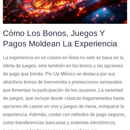
Cómo Los Bonos, Juegos Y
Pagos Moldean La Experiencia
La experiencia en un casino en línea no solo se basa en la
oferta de juegos, sino también en los bonos y las opciones
de pago que brinda. Pin Up México se destaca por sus
atractivos bonos de bienvenida y promociones semanales
que fomentan la participación de los usuarios. La variedad
de juegos, que incluye desde clásicas tragamonedas hasta
opciones de casino en vivo y juegos de mesa, enriquece la
experiencia. Además, contar con métodos de pago seguros,
como transferencias bancarias y sistemas electrónicos,