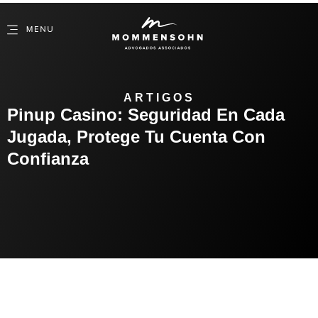
ARTIGOS
Pinup Casino: Seguridad En Cada
Jugada, Protege Tu Cuenta Con
Confianza