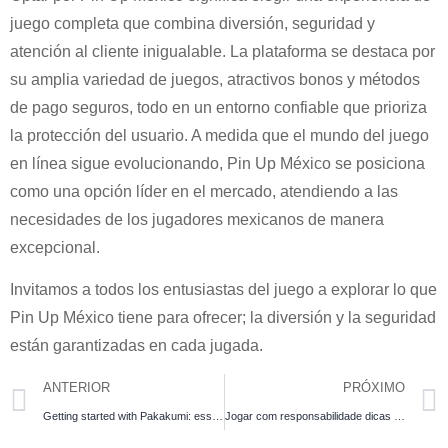
juego completa que combina diversión, seguridad y
atención al cliente inigualable. La plataforma se destaca por
su amplia variedad de juegos, atractivos bonos y métodos
de pago seguros, todo en un entorno confiable que prioriza
la protección del usuario. A medida que el mundo del juego
en línea sigue evolucionando, Pin Up México se posiciona
como una opción líder en el mercado, atendiendo a las
necesidades de los jugadores mexicanos de manera
excepcional.
Invitamos a todos los entusiastas del juego a explorar lo que
Pin Up México tiene para ofrecer; la diversión y la seguridad
están garantizadas en cada jugada.
ANTERIOR
PRÓXIMO
Getting started with Pakakumi: essential steps for new players in Kenya
Jogar com responsabilidade dicas essenciais para uma experiência segura e divertida