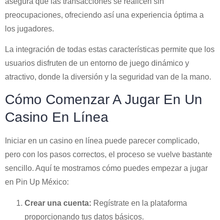
asegura que las transacciones se realicen sin
preocupaciones, ofreciendo así una experiencia óptima a
los jugadores.
La integración de todas estas características permite que los
usuarios disfruten de un entorno de juego dinámico y
atractivo, donde la diversión y la seguridad van de la mano.
Cómo Comenzar A Jugar En Un
Casino En Línea
Iniciar en un casino en línea puede parecer complicado,
pero con los pasos correctos, el proceso se vuelve bastante
sencillo. Aquí te mostramos cómo puedes empezar a jugar
en Pin Up México:
Crear una cuenta:
Regístrate en la plataforma
proporcionando tus datos básicos.