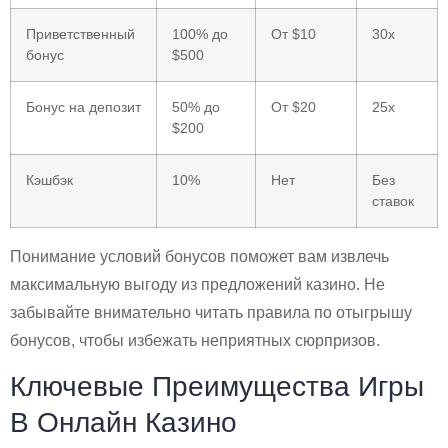
Приветственный
100% до
От $10
30x
бонус
$500
Бонус на депозит
50% до
От $20
25x
$200
Кэшбэк
10%
Нет
Без
ставок
Понимание условий бонусов поможет вам извлечь
максимальную выгоду из предложений казино. Не
забывайте внимательно читать правила по отыгрышу
бонусов, чтобы избежать неприятных сюрпризов.
Ключевые Преимущества Игры
В Онлайн Казино