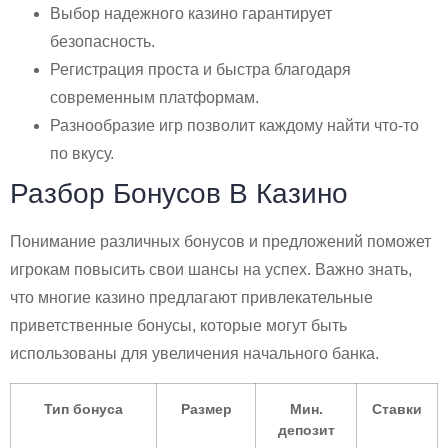
Выбор надежного казино гарантирует
безопасность.
Регистрация проста и быстра благодаря
современным платформам.
Разнообразие игр позволит каждому найти что-то
по вкусу.
Разбор Бонусов В Казино
Понимание различных бонусов и предложений поможет
игрокам повысить свои шансы на успех. Важно знать,
что многие казино предлагают привлекательные
приветственные бонусы, которые могут быть
использованы для увеличения начального банка.
Тип бонуса
Размер
Мин.
Ставки
депозит