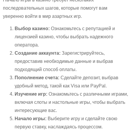
последовательных шагов, которые помогут вам
уверенно войти в мир азартных игр.
Выбор казино:
Ознакомьтесь с репутацией и
лицензией казино, чтобы выбрать надежного
оператора.
Создание аккаунта:
Зарегистрируйтесь,
предоставив необходимые данные и выбрав
подходящий способ оплаты.
Пополнение счета:
Сделайте депозит, выбрав
удобный метод, такой как Visa или PayPal.
Изучение игр:
Ознакомьтесь с различными играми,
включая слоты и настольные игры, чтобы выбрать
интересующие вас.
Начало игры:
Выберите игру и сделайте свою
первую ставку, наслаждаясь процессом.