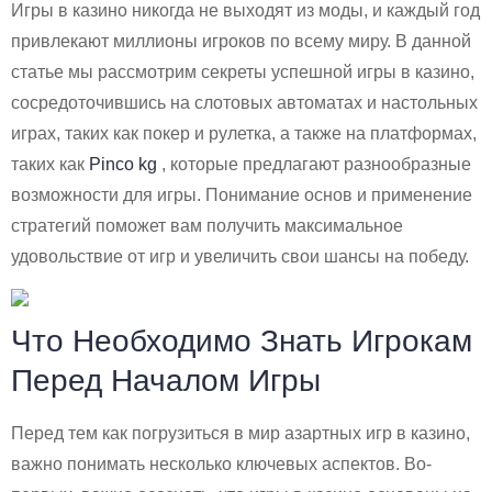
Игры в казино никогда не выходят из моды, и каждый год
привлекают миллионы игроков по всему миру. В данной
статье мы рассмотрим секреты успешной игры в казино,
сосредоточившись на слотовых автоматах и настольных
играх, таких как покер и рулетка, а также на платформах,
таких как
Pinco kg
, которые предлагают разнообразные
возможности для игры. Понимание основ и применение
стратегий поможет вам получить максимальное
удовольствие от игр и увеличить свои шансы на победу.
Что Необходимо Знать Игрокам
Перед Началом Игры
Перед тем как погрузиться в мир азартных игр в казино,
важно понимать несколько ключевых аспектов. Во-