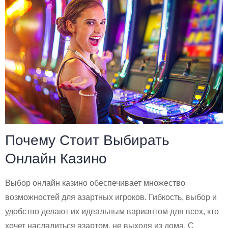
Почему Стоит Выбирать
Онлайн Казино
Выбор онлайн казино обеспечивает множество
возможностей для азартных игроков. Гибкость, выбор и
удобство делают их идеальным вариантом для всех, кто
хочет насладиться азартом, не выходя из дома. С