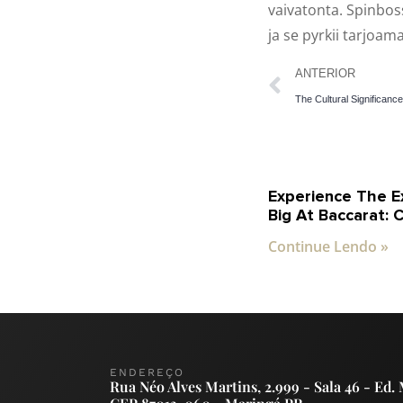
vaivatonta. Spinbos
ja se pyrkii tarjoama
ANTERIOR
The Cultural Significanc
Experience The Ex
Big At Baccarat: 
Continue Lendo »
ENDEREÇO
Rua Néo Alves Martins, 2.999 - Sala 46 - Ed.