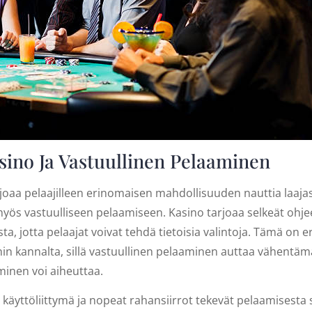
sino Ja Vastuullinen Pelaaminen
joaa pelaajilleen erinomaisen mahdollisuuden nauttia laajas
myös vastuulliseen pelaamiseen. Kasino tarjoaa selkeät ohje
ta, jotta pelaajat voivat tehdä tietoisia valintoja. Tämä on e
nin kannalta, sillä vastuullinen pelaaminen auttaa vähentä
aminen voi aiheuttaa.
 käyttöliittymä ja nopeat rahansiirrot tekevät pelaamisesta 