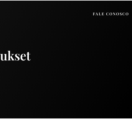
FALE CONOSCO
tukset