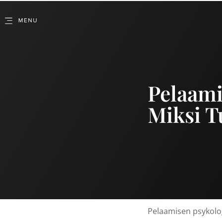
Pelaami
Miksi T
Pelaamisen psykolog