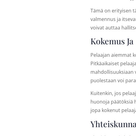
Tämä on erityisen tä
valmennus ja itseva
voivat auttaa hallit
Kokemus Ja 
Pelaajan aiemmat ko
Pitkäaikaiset pelaaja
mahdollisuuksiaan 
puolestaan voi para
Kuitenkin, jos pelaa
huonoja päätöksiä h
jopa kokenut pelaaj
Yhteiskunnal