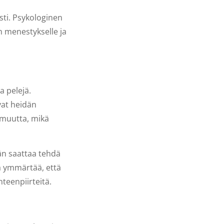
asti. Psykologinen
n menestykselle ja
 pelejä.
avat heidän
rmuutta, mikä
hän saattaa tehdä
ä ymmärtää, että
teenpiirteitä.