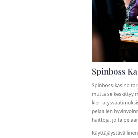
Spinboss Ka
Spinboss-kasino tar
mutta se keskittyy 
kierrätysvaatimuksis
pelaajien hyvinvoin
haittoja, joita pela
Käyttäjäystävällinen