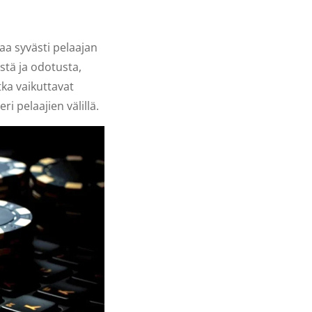
aa syvästi pelaajan
stä ja odotusta,
tka vaikuttavat
ri pelaajien välillä.