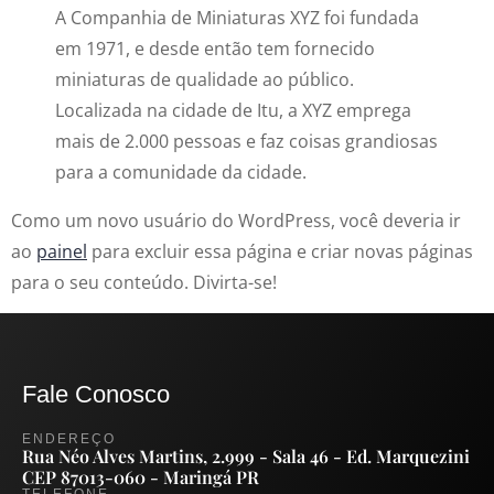
A Companhia de Miniaturas XYZ foi fundada
em 1971, e desde então tem fornecido
miniaturas de qualidade ao público.
Localizada na cidade de Itu, a XYZ emprega
mais de 2.000 pessoas e faz coisas grandiosas
para a comunidade da cidade.
Como um novo usuário do WordPress, você deveria ir
ao
painel
para excluir essa página e criar novas páginas
para o seu conteúdo. Divirta-se!
Fale Conosco
ENDEREÇO
Rua Néo Alves Martins, 2.999 - Sala 46 - Ed. Marquezini
CEP 87013-060 - Maringá PR