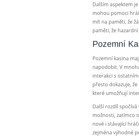
Dalším aspektem je v
mohou pomoci hráčům
mít na paměti, že ž
paměti, že hazardní
Pozemní Kas
Pozemní kasina mají
napodobit. V mnoha 
interakci s ostatním
přesto dokazuje, že
které umožňují inter
Další rozdíl spočív
možnosti, zatímco on
nové i stávající hrá
zejména výhodné pro