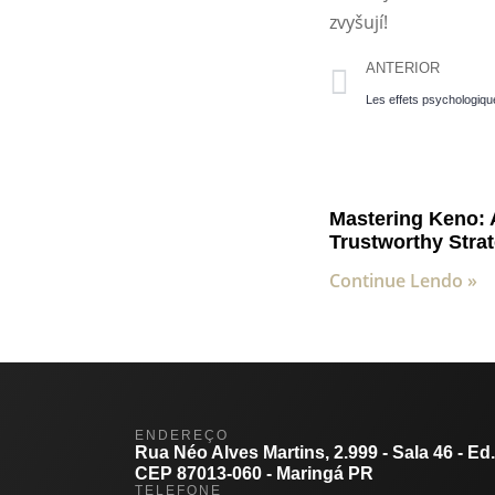
zvyšují!
ANTERIOR
Les effets psychologiqu
Mastering Keno: 
Trustworthy Stra
Continue Lendo »
ENDEREÇO
Rua Néo Alves Martins, 2.999 - Sala 46 - Ed
CEP 87013-060 - Maringá PR
TELEFONE