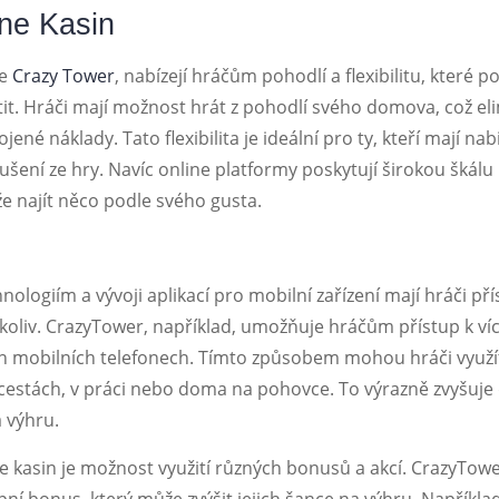
ne Kasin
je
Crazy Tower
, nabízejí hráčům pohodlí a flexibilitu, které 
it. Hráči mají možnost hrát z pohodlí svého domova, což el
jené náklady. Tato flexibilita je ideální pro ty, kteří mají na
 vzrušení ze hry. Navíc online platformy poskytují širokou škál
že najít něco podle svého gusta.
ologiím a vývoji aplikací pro mobilní zařízení mají hráči př
koliv. CrazyTower, například, umožňuje hráčům přístup k ví
h mobilních telefonech. Tímto způsobem mohou hráči využít 
a cestách, v práci nebo doma na pohovce. To výrazně zvyšuje
a výhru.
e kasin je možnost využití různých bonusů a akcí. CrazyTow
ní bonus, který může zvýšit jejich šance na výhru. Napříkla