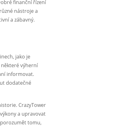
obré finanční řízení
různé nástroje a
tivní a zábavný.
inech, jako je
 některé výherní
aní informovat.
out dodatečné
historie. CrazyTower
 výkony a upravovat
e porozumět tomu,