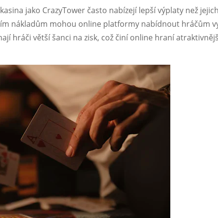
asina jako CrazyTower často nabízejí lepší výplaty než jejic
ním nákladům mohou online platformy nabídnout hráčům vy
jí hráči větší šanci na zisk, což činí online hraní atraktivněj