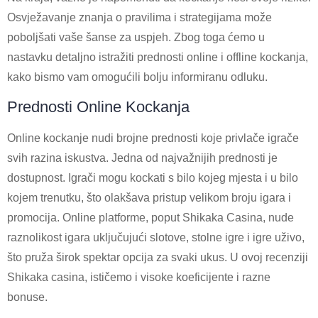
Osvježavanje znanja o pravilima i strategijama može
poboljšati vaše šanse za uspjeh. Zbog toga ćemo u
nastavku detaljno istražiti prednosti online i offline kockanja,
kako bismo vam omogućili bolju informiranu odluku.
Prednosti Online Kockanja
Online kockanje nudi brojne prednosti koje privlače igrače
svih razina iskustva. Jedna od najvažnijih prednosti je
dostupnost. Igrači mogu kockati s bilo kojeg mjesta i u bilo
kojem trenutku, što olakšava pristup velikom broju igara i
promocija. Online platforme, poput Shikaka Casina, nude
raznolikost igara uključujući slotove, stolne igre i igre uživo,
što pruža širok spektar opcija za svaki ukus. U ovoj recenziji
Shikaka casina, ističemo i visoke koeficijente i razne
bonuse.