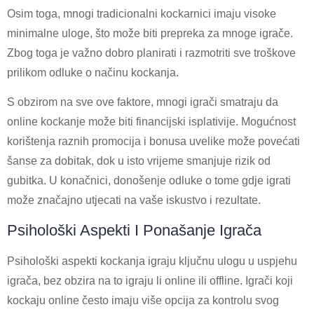
Osim toga, mnogi tradicionalni kockarnici imaju visoke
minimalne uloge, što može biti prepreka za mnoge igrače.
Zbog toga je važno dobro planirati i razmotriti sve troškove
prilikom odluke o načinu kockanja.
S obzirom na sve ove faktore, mnogi igrači smatraju da
online kockanje može biti financijski isplativije. Mogućnost
korištenja raznih promocija i bonusa uvelike može povećati
šanse za dobitak, dok u isto vrijeme smanjuje rizik od
gubitka. U konačnici, donošenje odluke o tome gdje igrati
može značajno utjecati na vaše iskustvo i rezultate.
Psihološki Aspekti I Ponašanje Igrača
Psihološki aspekti kockanja igraju ključnu ulogu u uspjehu
igrača, bez obzira na to igraju li online ili offline. Igrači koji
kockaju online često imaju više opcija za kontrolu svog