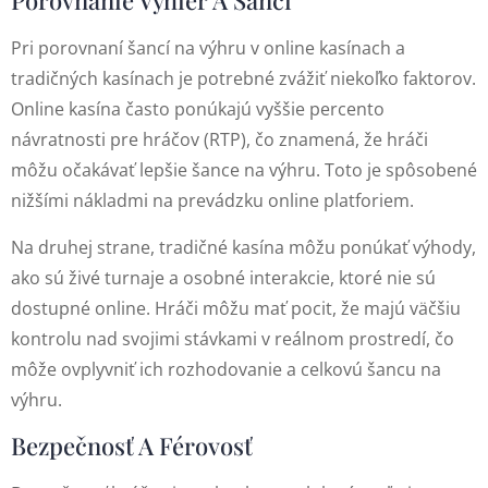
Porovnanie Výhier A Šancí
Pri porovnaní šancí na výhru v online kasínach a
tradičných kasínach je potrebné zvážiť niekoľko faktorov.
Online kasína často ponúkajú vyššie percento
návratnosti pre hráčov (RTP), čo znamená, že hráči
môžu očakávať lepšie šance na výhru. Toto je spôsobené
nižšími nákladmi na prevádzku online platforiem.
Na druhej strane, tradičné kasína môžu ponúkať výhody,
ako sú živé turnaje a osobné interakcie, ktoré nie sú
dostupné online. Hráči môžu mať pocit, že majú väčšiu
kontrolu nad svojimi stávkami v reálnom prostredí, čo
môže ovplyvniť ich rozhodovanie a celkovú šancu na
výhru.
Bezpečnosť A Férovosť