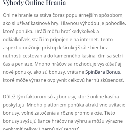
Výhody Online Hrania
Online hranie sa stáva čoraz populárnejším spôsobom,
ako si užívať kasínové hry. Hlavnou výhodou je pohodlie,
ktoré ponúka. Hráči môžu hrať kedykoľvek a
odkiaľkoľvek, stačí im pripojenie na internet. Tento
aspekt umožňuje prístup k širokej škále hier bez
nutnosti cestovania do kamenného kasína, čím sa šetrí
čas a peniaze. Mnoho hráčov sa rozhoduje vyskúšať aj
nové ponuky, ako sú bonusy, vrátane
SpinBara Bonus
,
ktoré môže výrazne ovplyvniť celkovú hernú skúsenosť.
Dôležitým faktorom sú aj bonusy, ktoré online kasína
poskytujú. Mnoho platforiem ponúka atraktívne uvítacie
bonusy, voľné zatočenia a rôzne promo akcie. Tieto
bonusy zvyšujú šance hráčov na výhru a môžu výrazne
ovplyvniť celkovú hernú skúsenosť.