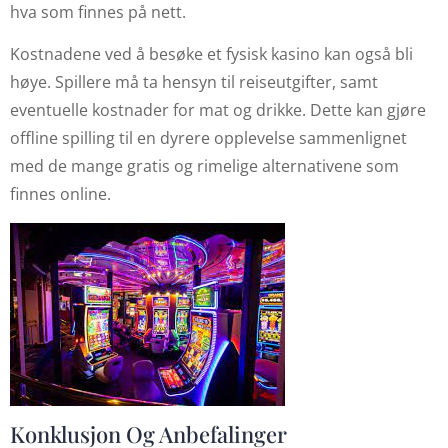
hva som finnes på nett.
Kostnadene ved å besøke et fysisk kasino kan også bli
høye. Spillere må ta hensyn til reiseutgifter, samt
eventuelle kostnader for mat og drikke. Dette kan gjøre
offline spilling til en dyrere opplevelse sammenlignet
med de mange gratis og rimelige alternativene som
finnes online.
Konklusjon Og Anbefalinger