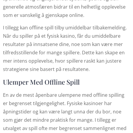
generelle atmosfæren bidrar til en helhetlig opplevelse
som er vanskelig å gjenskape online.
I tillegg kan offline spill tilby umiddelbar tilbakemelding.
Når du spiller på et fysisk kasino, får du umiddelbare
resultater på innsatsene dine, noe som kan være mer
tilfredsstillende for mange spillere. Dette kan skape en
mer intens opplevelse, hvor spillere raskt kan justere
strategiene sine basert på resultatene.
Ulemper Med Offline Spill
En av de mest åpenbare ulempene med offline spilling
er begrenset tilgjengelighet. Fysiske kasinoer har
åpningstider og kan være langt unna der du bor, noe
som gjør det mindre praktisk for mange. I tillegg er
utvalget av spill ofte mer begrenset sammenlignet med