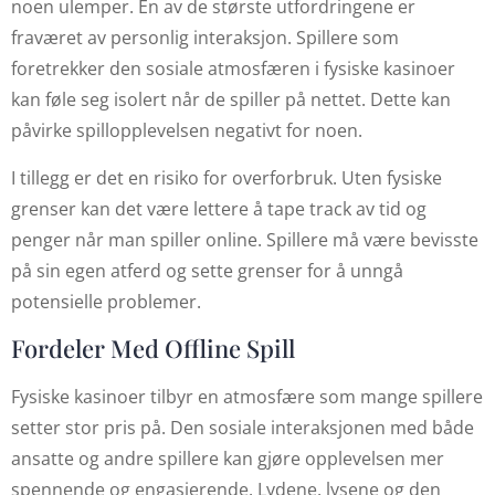
noen ulemper. En av de største utfordringene er
fraværet av personlig interaksjon. Spillere som
foretrekker den sosiale atmosfæren i fysiske kasinoer
kan føle seg isolert når de spiller på nettet. Dette kan
påvirke spillopplevelsen negativt for noen.
I tillegg er det en risiko for overforbruk. Uten fysiske
grenser kan det være lettere å tape track av tid og
penger når man spiller online. Spillere må være bevisste
på sin egen atferd og sette grenser for å unngå
potensielle problemer.
Fordeler Med Offline Spill
Fysiske kasinoer tilbyr en atmosfære som mange spillere
setter stor pris på. Den sosiale interaksjonen med både
ansatte og andre spillere kan gjøre opplevelsen mer
spennende og engasjerende. Lydene, lysene og den