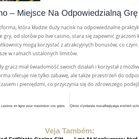
no – Miejsce Na Odpowiedzialną Grę
atforma, która kładzie duży nacisk na odpowiedzialne prakty
 gry, od slotów po live casino, stara się zapewnić graczom 
tkownicy mogą korzystać z atrakcyjnych bonusów, co czyni g
wsze w ramach ustalonych limitów.
y gracz miał świadomość swoich działań i korzystał z możliwo
forma oferuje nie tylko zabawę, ale także przestrzeń do odp
zasem i pieniędzmi, co przyczynia się do zdrowszego podej
 casinos en ligne pour maximiser vos gains
Veja Também: