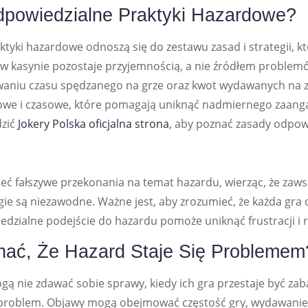
powiedzialne Praktyki Hazardowe?
tyki hazardowe odnoszą się do zestawu zasad i strategii, k
 w kasynie pozostaje przyjemnością, a nie źródłem problem
waniu czasu spędzanego na grze oraz kwot wydawanych na za
nsowe i czasowe, które pomagają uniknąć nadmiernego zaang
dzić
Jokery Polska oficjalna strona
, aby poznać zasady odpowi
eć fałszywe przekonania na temat hazardu, wierząc, że zaw
gie są niezawodne. Ważne jest, aby zrozumieć, że każda gra 
edzialne podejście do hazardu pomoże uniknąć frustracji i 
ać, Że Hazard Staje Się Problemem
gą nie zdawać sobie sprawy, kiedy ich gra przestaje być zab
 problem. Objawy mogą obejmować częstość gry, wydawanie w