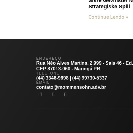
Sikre Gevinster M
Strategiske Spill
Continue Lendo »
ENDEREÇO
Rua Néo Alves Martins, 2.999 - Sala 46 - Ed
CEP 87013-060 - Maringá PR
TELEFONE
(44) 3346-9698 | (44) 99730-5337
EMAIL
contato@mommensohn.adv.br