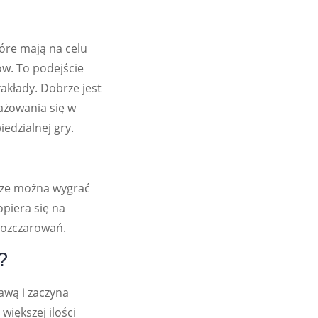
tóre mają na celu
ów. To podejście
kłady. Dobrze jest
ażowania się w
edzialnej gry.
sze można wygrać
opiera się na
rozczarowań.
?
awą i zaczyna
iększej ilości