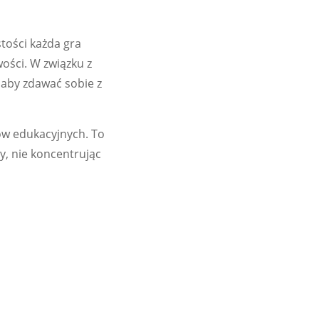
stości każda gra
ości. W związku z
, aby zdawać sobie z
łów edukacyjnych. To
y, nie koncentrując