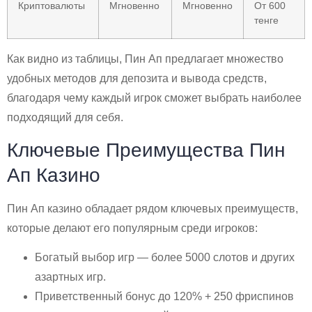
Криптовалюты
Мгновенно
Мгновенно
От 600
тенге
Как видно из таблицы, Пин Ап предлагает множество
удобных методов для депозита и вывода средств,
благодаря чему каждый игрок сможет выбрать наиболее
подходящий для себя.
Ключевые Преимущества Пин
Ап Казино
Пин Ап казино обладает рядом ключевых преимуществ,
которые делают его популярным среди игроков:
Богатый выбор игр — более 5000 слотов и других
азартных игр.
Приветственный бонус до 120% + 250 фриспинов