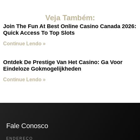
Veja Também:
Join The Fun At Best Online Casino Canada 2026:
Quick Access To Top Slots
Continue Lendo »
Ontdek De Prestige Van Het Casino: Ga Voor
Eindeloze Gokmogelijkheden
Continue Lendo »
Fale Conosco
ENDEREÇO