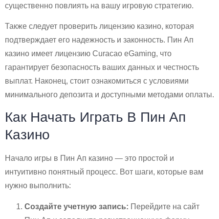
существенно повлиять на вашу игровую стратегию.
Также следует проверить лицензию казино, которая
подтверждает его надежность и законность. Пин Ап
казино имеет лицензию Curacao eGaming, что
гарантирует безопасность ваших данных и честность
выплат. Наконец, стоит ознакомиться с условиями
минимального депозита и доступными методами оплаты.
Как Начать Играть В Пин Ап
Казино
Начало игры в Пин Ап казино — это простой и
интуитивно понятный процесс. Вот шаги, которые вам
нужно выполнить:
Создайте учетную запись:
Перейдите на сайт