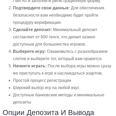
Пин Ап и заполните регистрационную форму.
Подтвердите свои данные:
Для обеспечения
безопасности вам необходимо будет пройти
процедуру верификации.
Сделайте депозит:
Минимальный депозит
составляет от 600 тенге, что делает казино
доступным для большинства игроков.
Выберите игру:
Ознакомьтесь с разнообразием
слотов и выберите тот, который вам нравится.
Начните играть:
После выбора игры можно сразу
же приступать к игре и наслаждаться азартом.
Простой процесс регистрации
Широкий выбор игр на любой вкус
Доступные банковские методы и минимальные
депозиты
Опции Депозита И Вывода