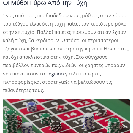
Οι Μύθοι Γύρω Από Την Τύχη
Ένας από τους πιο διαδεδομένους μύθους στον κόσμο
του τζόγου είναι ότι η τύχη παίζει τον κυριότερο ρόλο
στην επιτυχία. Πολλοί παίκτες πιστεύουν ότι αν έχουν
καλή τύχη, θα κερδίσουν. Ωστόσο, οι περισσότεροι
τζόγοι είναι βασισμένοι σε στρατηγική και πιθανότητες,
και όχι αποκλειστικά στην τύχη. Στο σύγχρονο
περιβάλλον τυχερών παιχνιδιών, οι χρήστες μπορούν
να επισκεφτούν το
Legiano
για λεπτομερείς
πληροφορίες και στρατηγικές να βελτιώσουν τις
πιθανότητές τους.