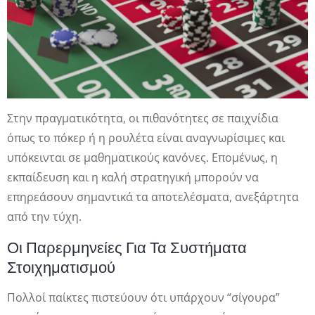
Στην πραγματικότητα, οι πιθανότητες σε παιχνίδια
όπως το πόκερ ή η ρουλέτα είναι αναγνωρίσιμες και
υπόκεινται σε μαθηματικούς κανόνες. Επομένως, η
εκπαίδευση και η καλή στρατηγική μπορούν να
επηρεάσουν σημαντικά τα αποτελέσματα, ανεξάρτητα
από την τύχη.
Οι Παρερμηνείες Για Τα Συστήματα
Στοιχηματισμού
Πολλοί παίκτες πιστεύουν ότι υπάρχουν “σίγουρα”