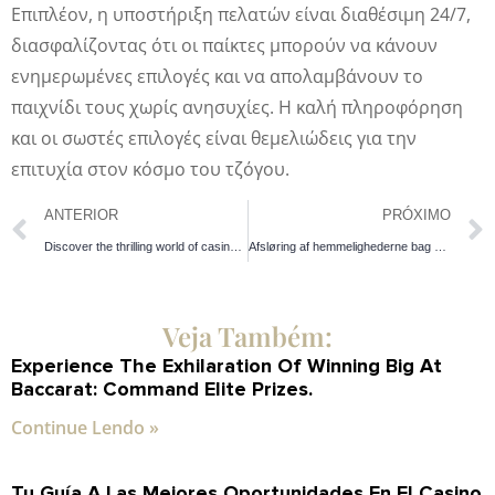
Επιπλέον, η υποστήριξη πελατών είναι διαθέσιμη 24/7,
διασφαλίζοντας ότι οι παίκτες μπορούν να κάνουν
ενημερωμένες επιλογές και να απολαμβάνουν το
παιχνίδι τους χωρίς ανησυχίες. Η καλή πληροφόρηση
και οι σωστές επιλογές είναι θεμελιώδεις για την
επιτυχία στον κόσμο του τζόγου.
ANTERIOR
PRÓXIMO
Discover the thrilling world of casino games with Unknown
Afsløring af hemmelighederne bag succesfulde casino strategier
Veja Também:
Experience The Exhilaration Of Winning Big At
Baccarat: Command Elite Prizes.
Continue Lendo »
Tu Guía A Las Mejores Oportunidades En El Casino