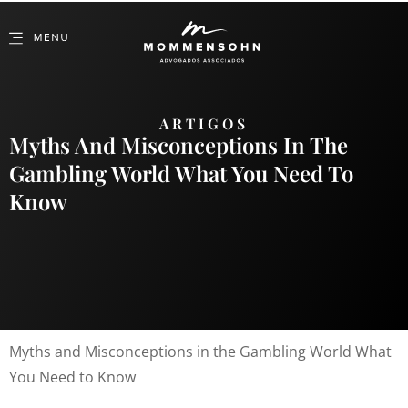
ARTIGOS
Myths And Misconceptions In The
Gambling World What You Need To
Know
Myths and Misconceptions in the Gambling World What
You Need to Know