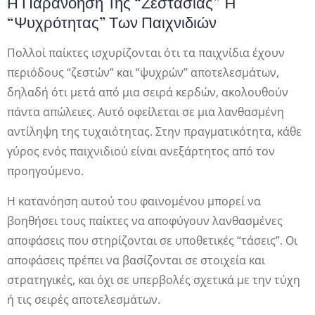
Η Παρανόηση Της “ζεστασιάς” Ή
“ψυχρότητας” Των Παιχνιδιών
Πολλοί παίκτες ισχυρίζονται ότι τα παιχνίδια έχουν
περιόδους “ζεστών” και “ψυχρών” αποτελεσμάτων,
δηλαδή ότι μετά από μια σειρά κερδών, ακολουθούν
πάντα απώλειες. Αυτό οφείλεται σε μια λανθασμένη
αντίληψη της τυχαιότητας. Στην πραγματικότητα, κάθε
γύρος ενός παιχνιδιού είναι ανεξάρτητος από τον
προηγούμενο.
Η κατανόηση αυτού του φαινομένου μπορεί να
βοηθήσει τους παίκτες να αποφύγουν λανθασμένες
αποφάσεις που στηρίζονται σε υποθετικές “τάσεις”. Οι
αποφάσεις πρέπει να βασίζονται σε στοιχεία και
στρατηγικές, και όχι σε υπερβολές σχετικά με την τύχη
ή τις σειρές αποτελεσμάτων.