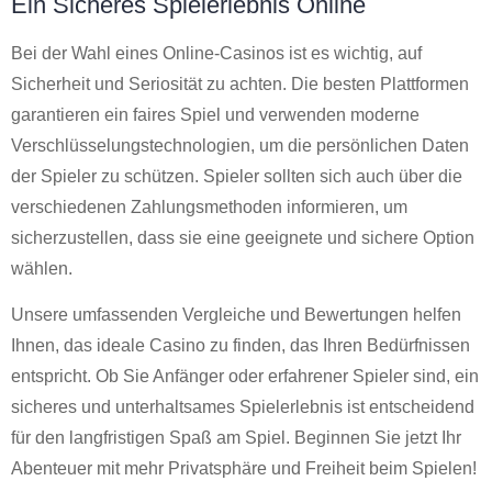
Ein Sicheres Spielerlebnis Online
Bei der Wahl eines Online-Casinos ist es wichtig, auf
Sicherheit und Seriosität zu achten. Die besten Plattformen
garantieren ein faires Spiel und verwenden moderne
Verschlüsselungstechnologien, um die persönlichen Daten
der Spieler zu schützen. Spieler sollten sich auch über die
verschiedenen Zahlungsmethoden informieren, um
sicherzustellen, dass sie eine geeignete und sichere Option
wählen.
Unsere umfassenden Vergleiche und Bewertungen helfen
Ihnen, das ideale Casino zu finden, das Ihren Bedürfnissen
entspricht. Ob Sie Anfänger oder erfahrener Spieler sind, ein
sicheres und unterhaltsames Spielerlebnis ist entscheidend
für den langfristigen Spaß am Spiel. Beginnen Sie jetzt Ihr
Abenteuer mit mehr Privatsphäre und Freiheit beim Spielen!