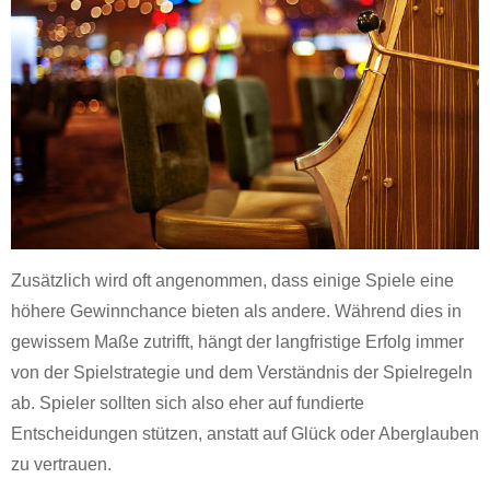
Zusätzlich wird oft angenommen, dass einige Spiele eine
höhere Gewinnchance bieten als andere. Während dies in
gewissem Maße zutrifft, hängt der langfristige Erfolg immer
von der Spielstrategie und dem Verständnis der Spielregeln
ab. Spieler sollten sich also eher auf fundierte
Entscheidungen stützen, anstatt auf Glück oder Aberglauben
zu vertrauen.