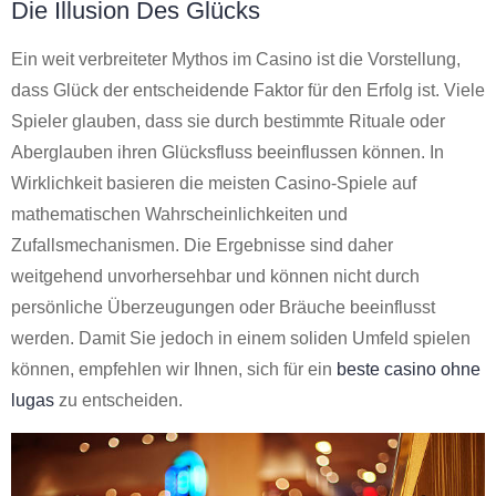
Die Illusion Des Glücks
Ein weit verbreiteter Mythos im Casino ist die Vorstellung,
dass Glück der entscheidende Faktor für den Erfolg ist. Viele
Spieler glauben, dass sie durch bestimmte Rituale oder
Aberglauben ihren Glücksfluss beeinflussen können. In
Wirklichkeit basieren die meisten Casino-Spiele auf
mathematischen Wahrscheinlichkeiten und
Zufallsmechanismen. Die Ergebnisse sind daher
weitgehend unvorhersehbar und können nicht durch
persönliche Überzeugungen oder Bräuche beeinflusst
werden. Damit Sie jedoch in einem soliden Umfeld spielen
können, empfehlen wir Ihnen, sich für ein
beste casino ohne
lugas
zu entscheiden.