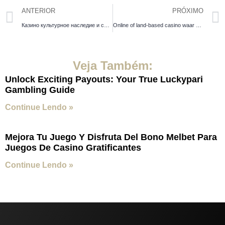
ANTERIOR
PRÓXIMO
Казино культурное наследие и современные тенденции Pinco
Online of land-based casino waar speel je het beste
Veja Também:
Unlock Exciting Payouts: Your True Luckypari
Gambling Guide
Continue Lendo »
Mejora Tu Juego Y Disfruta Del Bono Melbet Para
Juegos De Casino Gratificantes
Continue Lendo »