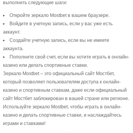
выполнить следующие шаги:
Откройте зеркало Mostbet в вашем браузере.
Войдите в учетную запись, если у вас уже есть
аккаунт.
Создайте учетную запись, если вы не имеете
аккаунта.
Пополните свой счет, если вы хотите играть в онлайн-
казино или делать спортивные ставки.
Зеркало Mostbet – это официальный сайт Мостбет,
который позволяет пользователям доступа к онлайн-
казино и спортивным ставкам, даже если официальный
сайт Мостбет заблокирован в вашей стране или регионе.
Используйте зеркало Mostbet, чтобы играть в онлайн-
казино и делать спортивные ставки, и наслаждайтесь
играми и ставками!