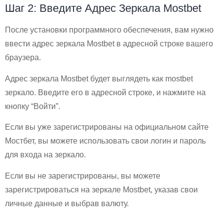
Шаг 2: Введите Адрес Зеркала Mostbet
После установки программного обеспечения, вам нужно
ввести адрес зеркала Mostbet в адресной строке вашего
браузера.
Адрес зеркала Mostbet будет выглядеть как mostbet
зеркало. Введите его в адресной строке, и нажмите на
кнопку “Войти”.
Если вы уже зарегистрированы на официальном сайте
Мостбет, вы можете использовать свои логин и пароль
для входа на зеркало.
Если вы не зарегистрированы, вы можете
зарегистрироваться на зеркале Mostbet, указав свои
личные данные и выбрав валюту.