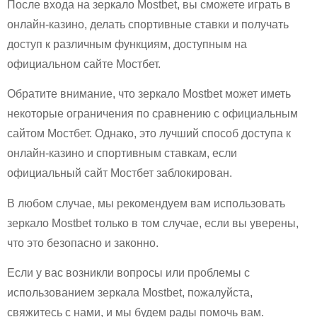
После входа на зеркало Mostbet, вы сможете играть в
онлайн-казино, делать спортивные ставки и получать
доступ к различным функциям, доступным на
официальном сайте Мостбет.
Обратите внимание, что зеркало Mostbet может иметь
некоторые ограничения по сравнению с официальным
сайтом Мостбет. Однако, это лучший способ доступа к
онлайн-казино и спортивным ставкам, если
официальный сайт Мостбет заблокирован.
В любом случае, мы рекомендуем вам использовать
зеркало Mostbet только в том случае, если вы уверены,
что это безопасно и законно.
Если у вас возникли вопросы или проблемы с
использованием зеркала Mostbet, пожалуйста,
свяжитесь с нами, и мы будем рады помочь вам.