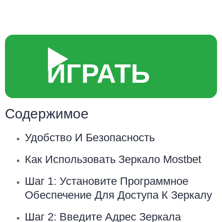
Мостбет
▶️
ИГРАТЬ
Содержимое
Удобство И Безопасность
Как Использовать Зеркало Mostbet
Шаг 1: Установите Программное
Обеспечение Для Доступа К Зеркалу
Шаг 2: Введите Адрес Зеркала