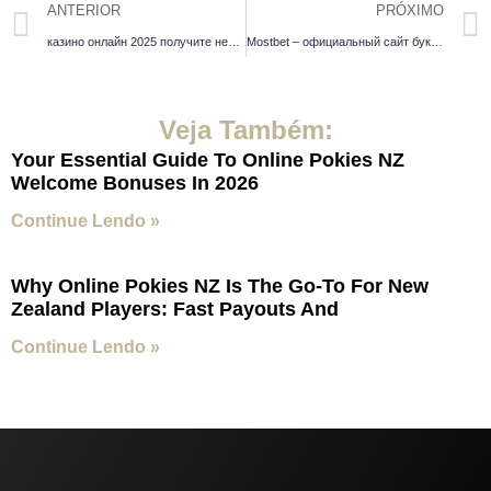
ANTERIOR
PRÓXIMO
казино онлайн 2025 получите незабываемые впечатления.836
Mostbet – официальный сайт букмекерской конторы Мостбет.1502 (2)
Veja Também:
Your Essential Guide To Online Pokies NZ
Welcome Bonuses In 2026
Continue Lendo »
Why Online Pokies NZ Is The Go-To For New
Zealand Players: Fast Payouts And
Continue Lendo »