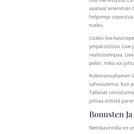
osa menestystä. Esim
vaativat enemmän tai
helpompi sopeutua er
tueksi.
Lisäksi live-kasino
ympäristössä. Live-j
realistisempaa. Liv
peliin, mikä voi joh
Kokonaisvaltainen l
vahvuutensa. Kun pel
Tällaiset onnistumis
johtaa entistä parem
Bonusten J
Nettikasinoilla on u