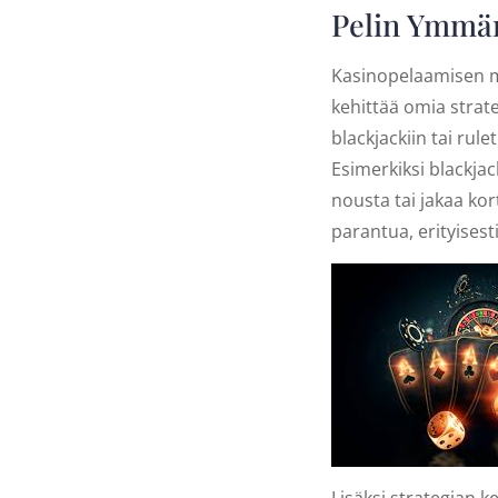
Pelin Ymmär
Kasinopelaamisen m
kehittää omia strate
blackjackiin tai rul
Esimerkiksi blackjac
nousta tai jakaa kor
parantua, erityisest