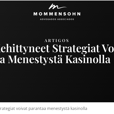
ARTIGOS
ehittyneet Strategiat Vo
a Menestystä Kasinolla
trategiat voivat parantaa menestystä kasinolla