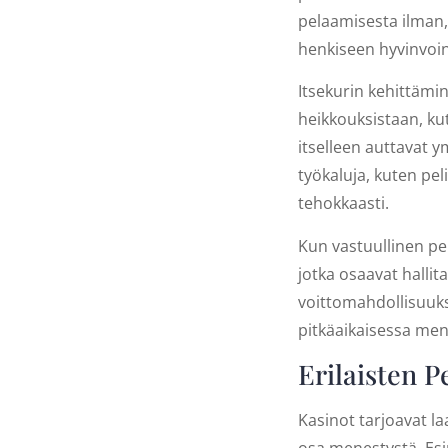
pelaamisesta ilman, 
henkiseen hyvinvoin
Itsekurin kehittämin
heikkouksistaan, kut
itselleen auttavat 
työkaluja, kuten pel
tehokkaasti.
Kun vastuullinen pe
jotka osaavat hallit
voittomahdollisuuksi
pitkäaikaisessa men
Erilaisten 
Kasinot tarjoavat la