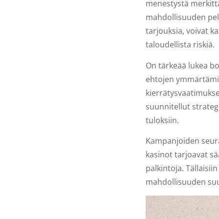
menestystä merkittä
mahdollisuuden pel
tarjouksia, voivat k
taloudellista riskiä.
On tärkeää lukea bon
ehtojen ymmärtämine
kierrätysvaatimukset
suunnitellut strate
tuloksiin.
Kampanjoiden seuraa
kasinot tarjoavat sä
palkintoja. Tällaisii
mahdollisuuden suu