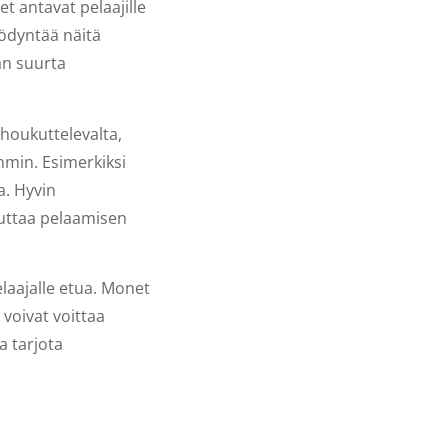
t antavat pelaajille
ödyntää näitä
an suurta
 houkuttelevalta,
mmin. Esimerkiksi
a. Hyvin
kuttaa pelaamisen
laajalle etua. Monet
 voivat voittaa
ja tarjota