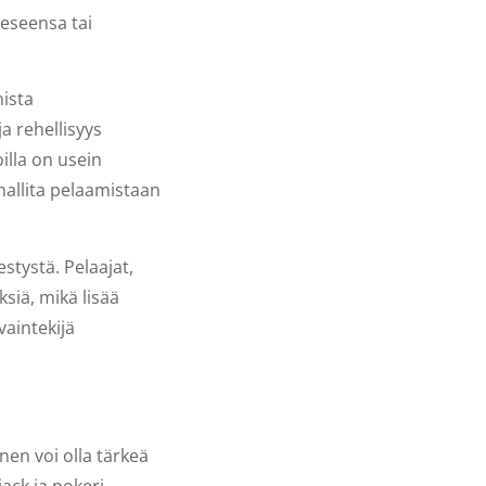
eeseensa tai
mista
ja rehellisyys
illa on usein
 hallita pelaamistaan
tystä. Pelaajat,
ksiä, mikä lisää
vaintekijä
nen voi olla tärkeä