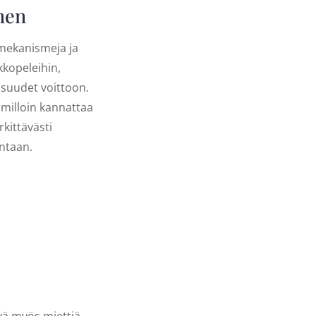
nen
mekanismeja ja
kkopeleihin,
lisuudet voittoon.
 milloin kannattaa
rkittävästi
ontaan.