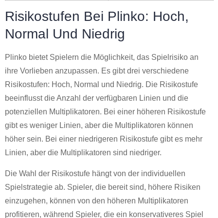
Risikostufen Bei Plinko: Hoch,
Normal Und Niedrig
Plinko bietet Spielern die Möglichkeit, das Spielrisiko an
ihre Vorlieben anzupassen. Es gibt drei verschiedene
Risikostufen: Hoch, Normal und Niedrig. Die Risikostufe
beeinflusst die Anzahl der verfügbaren Linien und die
potenziellen Multiplikatoren. Bei einer höheren Risikostufe
gibt es weniger Linien, aber die Multiplikatoren können
höher sein. Bei einer niedrigeren Risikostufe gibt es mehr
Linien, aber die Multiplikatoren sind niedriger.
Die Wahl der Risikostufe hängt von der individuellen
Spielstrategie ab. Spieler, die bereit sind, höhere Risiken
einzugehen, können von den höheren Multiplikatoren
profitieren, während Spieler, die ein konservativeres Spiel