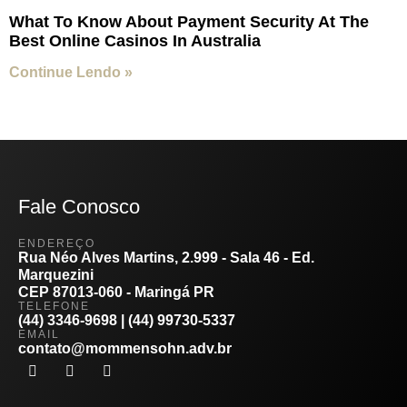
What To Know About Payment Security At The
Best Online Casinos In Australia
Continue Lendo »
Fale Conosco
ENDEREÇO
Rua Néo Alves Martins, 2.999 - Sala 46 - Ed.
Marquezini
CEP 87013-060 - Maringá PR
TELEFONE
(44) 3346-9698 | (44) 99730-5337
EMAIL
contato@mommensohn.adv.br