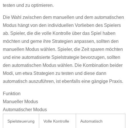
testen und zu optimieren.
Die Wahl zwischen dem manuellen und dem automatischen
Modus hängt von den individuellen Vorlieben des Spielers
ab. Spieler, die die volle Kontrolle über das Spiel haben
möchten und gerne ihre Strategien anpassen, sollten den
manuellen Modus wählen. Spieler, die Zeit sparen möchten
und eine automatisierte Spielstrategie bevorzugen, sollten
den automatischen Modus wählen. Die Kombination beider
Modi, um etwa Strategien zu testen und diese dann
automatisch auszuführen, ist ebenfalls eine gängige Praxis.
Funktion
Manueller Modus
Automatischer Modus
Spielsteuerung
Volle Kontrolle
Automatisch