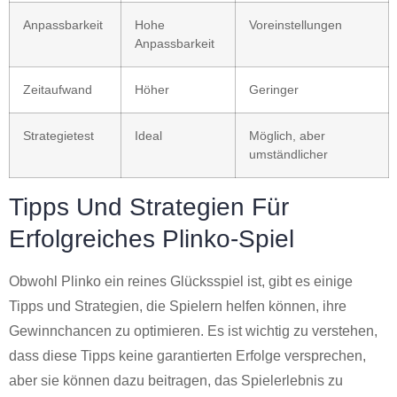
Anpassbarkeit
Hohe
Voreinstellungen
Anpassbarkeit
Zeitaufwand
Höher
Geringer
Strategietest
Ideal
Möglich, aber
umständlicher
Tipps Und Strategien Für
Erfolgreiches Plinko-Spiel
Obwohl Plinko ein reines Glücksspiel ist, gibt es einige
Tipps und Strategien, die Spielern helfen können, ihre
Gewinnchancen zu optimieren. Es ist wichtig zu verstehen,
dass diese Tipps keine garantierten Erfolge versprechen,
aber sie können dazu beitragen, das Spielerlebnis zu