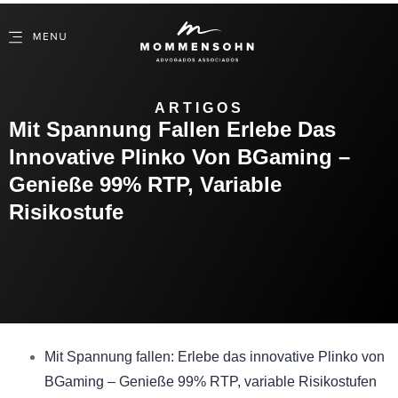
ARTIGOS
Mit Spannung Fallen Erlebe Das
Innovative Plinko Von BGaming –
Genieße 99% RTP, Variable
Risikostufe
Mit Spannung fallen: Erlebe das innovative Plinko von
BGaming – Genieße 99% RTP, variable Risikostufen