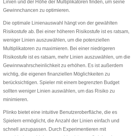
Linien und der Höhe der Multiplikatoren finden, um seine
Gewinnchancen zu optimieren.
Die optimale Linienauswahl hängt von der gewählten
Risikostufe ab. Bei einer höheren Risikostufe ist es ratsam,
weniger Linien auszuwählen, um die potenziellen
Multiplikatoren zu maximieren. Bei einer niedrigeren
Risikostufe ist es ratsam, mehr Linien auszuwählen, um die
Gewinnwahrscheinlichkeit zu erhöhen. Es ist außerdem
wichtig, die eigenen finanziellen Möglichkeiten zu
berücksichtigen. Spieler mit einem begrenzten Budget
sollten weniger Linien auswählen, um das Risiko zu
minimieren.
Plinko bietet eine intuitive Benutzeroberfläche, die es
Spielern ermöglicht, die Anzahl der Linien einfach und
schnell anzupassen. Durch Experimentieren mit