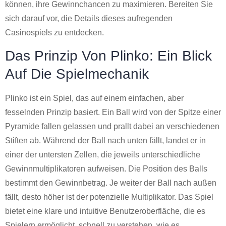
können, ihre Gewinnchancen zu maximieren. Bereiten Sie
sich darauf vor, die Details dieses aufregenden
Casinospiels zu entdecken.
Das Prinzip Von Plinko: Ein Blick
Auf Die Spielmechanik
Plinko ist ein Spiel, das auf einem einfachen, aber
fesselnden Prinzip basiert. Ein Ball wird von der Spitze einer
Pyramide fallen gelassen und prallt dabei an verschiedenen
Stiften ab. Während der Ball nach unten fällt, landet er in
einer der untersten Zellen, die jeweils unterschiedliche
Gewinnmultiplikatoren aufweisen. Die Position des Balls
bestimmt den Gewinnbetrag. Je weiter der Ball nach außen
fällt, desto höher ist der potenzielle Multiplikator. Das Spiel
bietet eine klare und intuitive Benutzeroberfläche, die es
Spielern ermöglicht, schnell zu verstehen, wie es