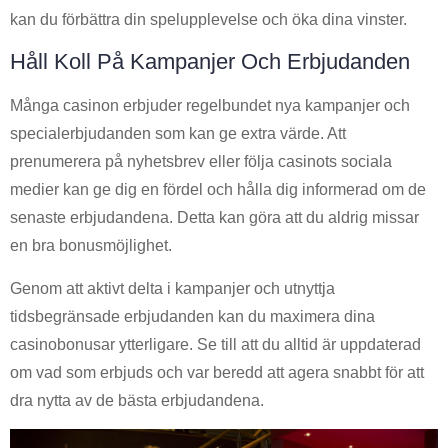
kan du förbättra din spelupplevelse och öka dina vinster.
Håll Koll På Kampanjer Och Erbjudanden
Många casinon erbjuder regelbundet nya kampanjer och
specialerbjudanden som kan ge extra värde. Att
prenumerera på nyhetsbrev eller följa casinots sociala
medier kan ge dig en fördel och hålla dig informerad om de
senaste erbjudandena. Detta kan göra att du aldrig missar
en bra bonusmöjlighet.
Genom att aktivt delta i kampanjer och utnyttja
tidsbegränsade erbjudanden kan du maximera dina
casinobonusar ytterligare. Se till att du alltid är uppdaterad
om vad som erbjuds och var beredd att agera snabbt för att
dra nytta av de bästa erbjudandena.