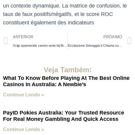
un contexte dynamique. La matrice de confusion, le
taux de faux positifs/négatifs, et le score ROC
constituent également des indicateurs
ANTERIOR
PRÓXIMO
Grijp spannende casino-actie bij Bruno Casino, waar meer dan 500 spellen een wereld vol entertainment start.
Eccitazione Selvaggia ti Chiama su Wazamba app, esplora un’esperienza di gioco senza limiti e Raggiungi Nuove Vittorie.
Veja Também:
What To Know Before Playing At The Best Online
Casinos In Australia: A Newbie’s
Continue Lendo »
PayID Pokies Australia: Your Trusted Resource
For Real Money Gambling And Quick Access
Continue Lendo »