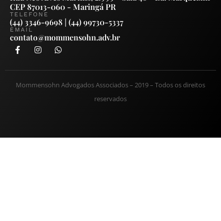
CEP 87013-060 - Maringá PR
TELEFONE
(44) 3346-9698 | (44) 99730-5337
EMAIL
contato@mommensohn.adv.br
Mommensohn Advogados Associados – 2019 – Todos os direitos
reservados