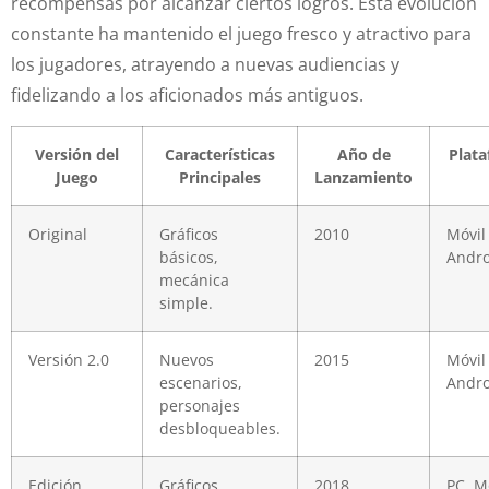
recompensas por alcanzar ciertos logros. Esta evolución
constante ha mantenido el juego fresco y atractivo para
los jugadores, atrayendo a nuevas audiencias y
fidelizando a los aficionados más antiguos.
Versión del
Características
Año de
Plat
Juego
Principales
Lanzamiento
Original
Gráficos
2010
Móvil 
básicos,
Andro
mecánica
simple.
Versión 2.0
Nuevos
2015
Móvil 
escenarios,
Andro
personajes
desbloqueables.
Edición
Gráficos
2018
PC, M