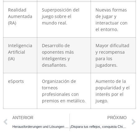
Realidad
Superposición del
Nuevas formas
Aumentada
juego sobre el
de jugar y
(RA)
mundo real.
interactuar con
el entorno.
Inteligencia
Desarrollo de
Mayor dificultad
Artificial
oponentes más
y recompensa
(IA)
inteligentes y
para los
desafiantes.
jugadores.
eSports
Organización de
Aumento de la
torneos
popularidad y el
profesionales con
interés por el
premios en metálico.
juego.
ANTERIOR
PRÓXIMO
Herausforderungen und Lösungen bei der Nutzung von PayPal ohne Oasis im Casino
¡Dispara tus reflejos, conquista Chicken Road 2 y alcanza premios espectaculares!