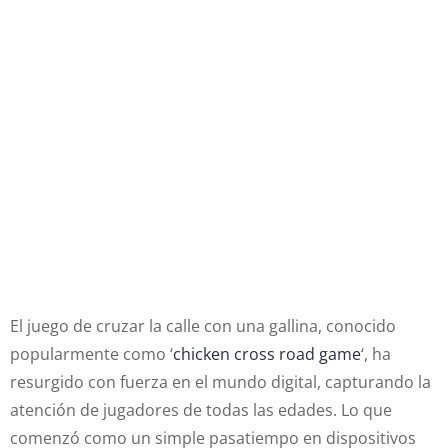
¡Atención, Jugones!
¿Realmente Entiendes El
Fenómeno Viral Detrás De
Chicken Road, Dónde Cada
Cruce De Gallina Es Un
Desafío Y Una Oportunidad
Para Superar Récords?
El juego de cruzar la calle con una gallina, conocido
popularmente como ‘
chicken cross road game
‘, ha
resurgido con fuerza en el mundo digital, capturando la
atención de jugadores de todas las edades. Lo que
comenzó como un simple pasatiempo en dispositivos