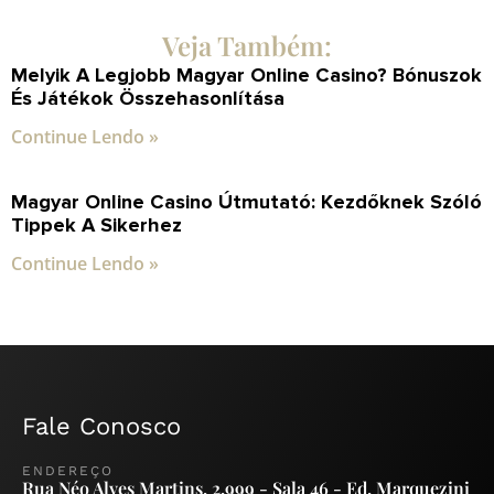
Veja Também:
Melyik A Legjobb Magyar Online Casino? Bónuszok
És Játékok Összehasonlítása
Continue Lendo »
Magyar Online Casino Útmutató: Kezdőknek Szóló
Tippek A Sikerhez
Continue Lendo »
Fale Conosco
ENDEREÇO
Rua Néo Alves Martins, 2.999 - Sala 46 - Ed. Marquezini