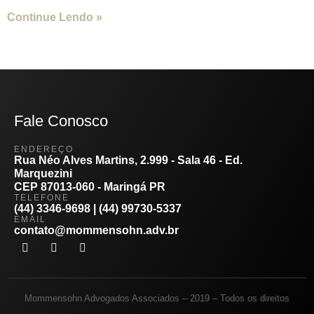
Continue Lendo »
Fale Conosco
ENDEREÇO
Rua Néo Alves Martins, 2.999 - Sala 46 - Ed.
Marquezini
CEP 87013-060 - Maringá PR
TELEFONE
(44) 3346-9698 | (44) 99730-5337
EMAIL
contato@mommensohn.adv.br
Mommensohn Advogados Associados – 2019 – Todos os direitos