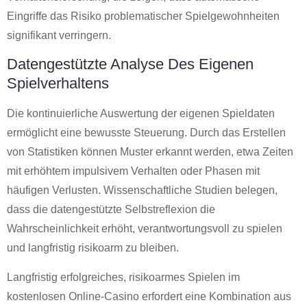
Eingriffe das Risiko problematischer Spielgewohnheiten
signifikant verringern.
Datengestützte Analyse Des Eigenen
Spielverhaltens
Die kontinuierliche Auswertung der eigenen Spieldaten
ermöglicht eine bewusste Steuerung. Durch das Erstellen
von Statistiken können Muster erkannt werden, etwa Zeiten
mit erhöhtem impulsivem Verhalten oder Phasen mit
häufigen Verlusten. Wissenschaftliche Studien belegen,
dass die datengestützte Selbstreflexion die
Wahrscheinlichkeit erhöht, verantwortungsvoll zu spielen
und langfristig risikoarm zu bleiben.
Langfristig erfolgreiches, risikoarmes Spielen im
kostenlosen Online-Casino erfordert eine Kombination aus