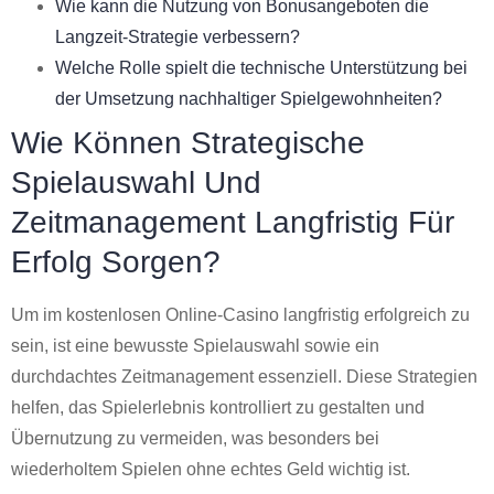
Wie kann die Nutzung von Bonusangeboten die
Langzeit-Strategie verbessern?
Welche Rolle spielt die technische Unterstützung bei
der Umsetzung nachhaltiger Spielgewohnheiten?
Wie Können Strategische
Spielauswahl Und
Zeitmanagement Langfristig Für
Erfolg Sorgen?
Um im kostenlosen Online-Casino langfristig erfolgreich zu
sein, ist eine bewusste Spielauswahl sowie ein
durchdachtes Zeitmanagement essenziell. Diese Strategien
helfen, das Spielerlebnis kontrolliert zu gestalten und
Übernutzung zu vermeiden, was besonders bei
wiederholtem Spielen ohne echtes Geld wichtig ist.