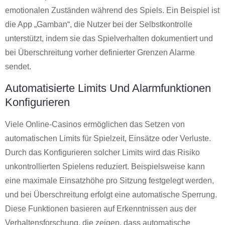
emotionalen Zuständen während des Spiels. Ein Beispiel ist
die App „Gamban“, die Nutzer bei der Selbstkontrolle
unterstützt, indem sie das Spielverhalten dokumentiert und
bei Überschreitung vorher definierter Grenzen Alarme
sendet.
Automatisierte Limits Und Alarmfunktionen
Konfigurieren
Viele Online-Casinos ermöglichen das Setzen von
automatischen Limits für Spielzeit, Einsätze oder Verluste.
Durch das Konfigurieren solcher Limits wird das Risiko
unkontrollierten Spielens reduziert. Beispielsweise kann
eine maximale Einsatzhöhe pro Sitzung festgelegt werden,
und bei Überschreitung erfolgt eine automatische Sperrung.
Diese Funktionen basieren auf Erkenntnissen aus der
Verhaltensforschung, die zeigen, dass automatische