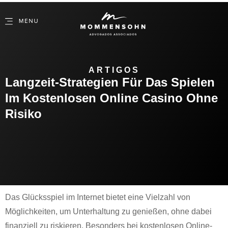
ARTIGOS
Langzeit-Strategien Für Das Spielen
Im Kostenlosen Online Casino Ohne
Risiko
Das Glücksspiel im Internet bietet eine Vielzahl von
Möglichkeiten, um Unterhaltung zu genießen, ohne dabei
finanziell zu riskieren. Besonders bei kostenlosen Online-