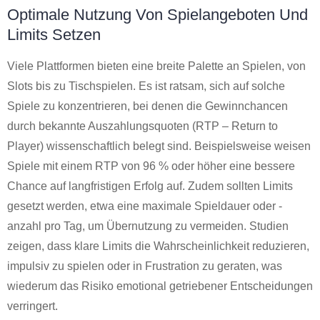
Optimale Nutzung Von Spielangeboten Und
Limits Setzen
Viele Plattformen bieten eine breite Palette an Spielen, von
Slots bis zu Tischspielen. Es ist ratsam, sich auf solche
Spiele zu konzentrieren, bei denen die Gewinnchancen
durch bekannte Auszahlungsquoten (RTP – Return to
Player) wissenschaftlich belegt sind. Beispielsweise weisen
Spiele mit einem RTP von 96 % oder höher eine bessere
Chance auf langfristigen Erfolg auf. Zudem sollten Limits
gesetzt werden, etwa eine maximale Spieldauer oder -
anzahl pro Tag, um Übernutzung zu vermeiden. Studien
zeigen, dass klare Limits die Wahrscheinlichkeit reduzieren,
impulsiv zu spielen oder in Frustration zu geraten, was
wiederum das Risiko emotional getriebener Entscheidungen
verringert.