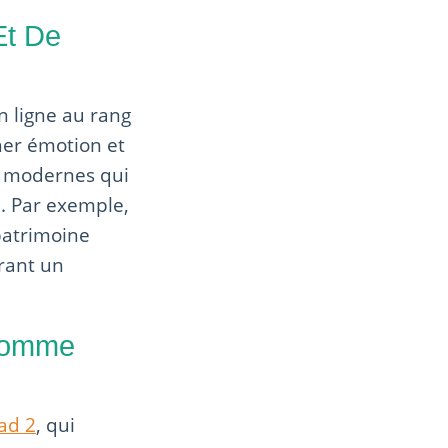
Et De
n ligne au rang
her émotion et
is modernes qui
e. Par exemple,
patrimoine
frant un
 Comme
ad 2
, qui