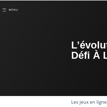
L’évolu
Défi À 
Les jeux en lign