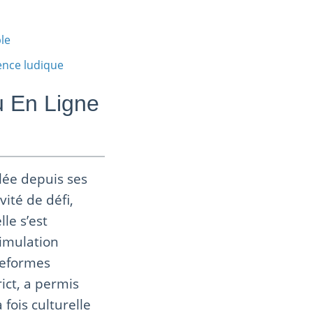
le
ience ludique
u En Ligne
lée depuis ses
ité de défi,
le s’est
imulation
ateformes
ict, a permis
fois culturelle