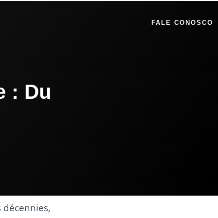
FALE CONOSCO
e : Du
s décennies,