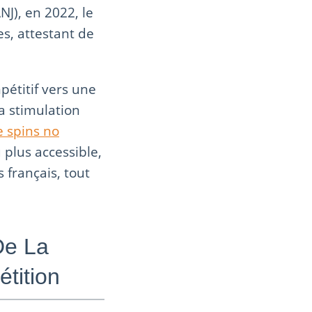
NJ), en 2022, le
es, attestant de
étitif vers une
la stimulation
e spins no
 plus accessible,
 français, tout
De La
tition