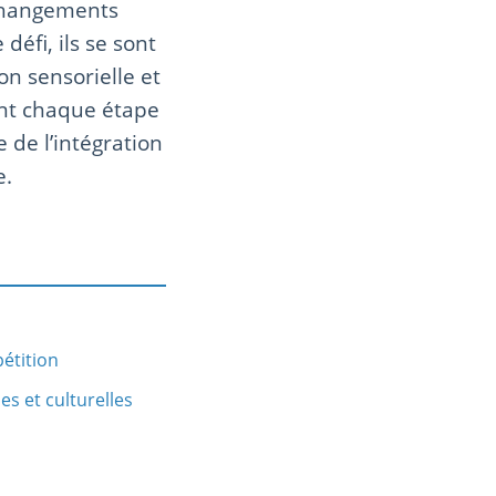
 changements
défi, ils se sont
n sensorielle et
rant chaque étape
 de l’intégration
e.
pétition
s et culturelles