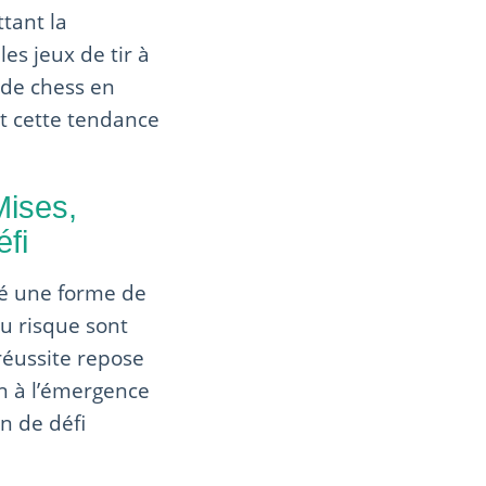
tant la
es jeux de tir à
 de chess en
nt cette tendance
Mises,
fi
sé une forme de
du risque sont
 réussite repose
in à l’émergence
n de défi