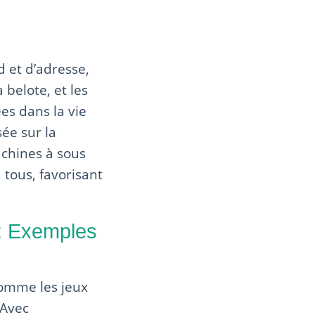
d et d’adresse,
 belote, et les
ées dans la vie
sée sur la
achines à sous
à tous, favorisant
 : Exemples
 comme les jeux
 Avec