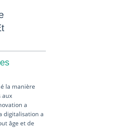
e
t
les
é la manière
s aux
nnovation a
 digitalisation a
out âge et de