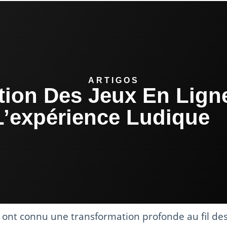
ARTIGOS
tion Des Jeux En Lign
L’expérience Ludique
e ont connu une transformation profonde au fil de