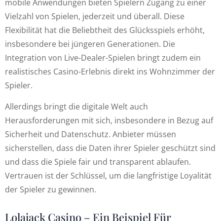
mobile Anwendungen bieten Spielern Zugang zu einer
Vielzahl von Spielen, jederzeit und überall. Diese
Flexibilität hat die Beliebtheit des Glücksspiels erhöht,
insbesondere bei jüngeren Generationen. Die
Integration von Live-Dealer-Spielen bringt zudem ein
realistisches Casino-Erlebnis direkt ins Wohnzimmer der
Spieler.
Allerdings bringt die digitale Welt auch
Herausforderungen mit sich, insbesondere in Bezug auf
Sicherheit und Datenschutz. Anbieter müssen
sicherstellen, dass die Daten ihrer Spieler geschützt sind
und dass die Spiele fair und transparent ablaufen.
Vertrauen ist der Schlüssel, um die langfristige Loyalität
der Spieler zu gewinnen.
Lolajack Casino – Ein Beispiel Für