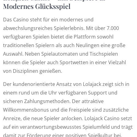
Modernes Glücksspiel
Das Casino steht für ein modernes und
abwechslungsreiches Spielerlebnis. Mit über 7.000
verfügbaren Spielen bietet die Plattform sowohl
traditionellen Spielern als auch Neulingen eine große
Auswahl. Neben Spielautomaten und Tischspielen
können die Spieler auch Sportwetten in einer Vielzahl
von Disziplinen genießen.
Der kundenorientierte Ansatz von Lolajack zeigt sich in
einem rund um die Uhr verfügbaren Support und
sicheren Zahlungsmethoden. Der attraktive
Willkommensbonus und die Freispiele sind zusätzliche
Anreize, die neue Spieler anlocken. Lolajack Casino setzt
auf ein verantwortungsbewusstes Spielumfeld und trägt
damit zur Förderung einer positiven Spielkultur bei.