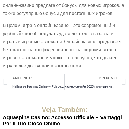
онлайн-казино предлагают бонусы для новых игроков, а
также регулярные бонусы для постоянных игроков.
В целом, игра в онлайн-казино – это современный и
удобный способ получать удовольствие от азарта и
играть в игровые автоматы. Онлайн-казино предлагает
безопасность, конфиденциальность, широкий выбор
игровых автоматов и множество бонусов, что делает
игру более доступной и комфортной.
ANTERIOR
PRÓXIMO
Najlepsze Kasyna Online w Polsce w 2025.23220 (2)
казино онлайн 2025 получите незабываемые впечатления.836
Veja Também:
Aquaspins Casino: Accesso Ufficiale E Vantaggi
Per Il Tuo Gioco Online