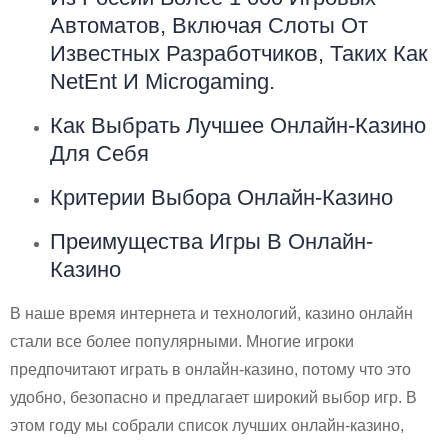
Автоматов, Включая Слоты От
Известных Разработчиков, Таких Как
NetEnt И Microgaming.
Как Выбрать Лучшее Онлайн-Казино
Для Себя
Критерии Выбора Онлайн-Казино
Преимущества Игры В Онлайн-
Казино
В наше время интернета и технологий, казино онлайн
стали все более популярными. Многие игроки
предпочитают играть в онлайн-казино, потому что это
удобно, безопасно и предлагает широкий выбор игр. В
этом году мы собрали список лучших онлайн-казино,