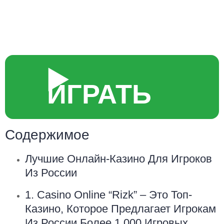
Получите Незабываемые
Впечатления
▶️
ИГРАТЬ
Содержимое
Лучшие Онлайн-Казино Для Игроков
Из России
1. Casino Online “Rizk” – Это Топ-
Казино, Которое Предлагает Игрокам
Из России Более 1 000 Игровых