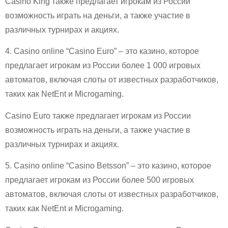
Casino King также предлагает игрокам из России
возможность играть на деньги, а также участие в
различных турнирах и акциях.
4. Casino online “Casino Euro” – это казино, которое
предлагает игрокам из России более 1 000 игровых
автоматов, включая слоты от известных разработчиков,
таких как NetEnt и Microgaming.
Casino Euro также предлагает игрокам из России
возможность играть на деньги, а также участие в
различных турнирах и акциях.
5. Casino online “Casino Betsson” – это казино, которое
предлагает игрокам из России более 500 игровых
автоматов, включая слоты от известных разработчиков,
таких как NetEnt и Microgaming.