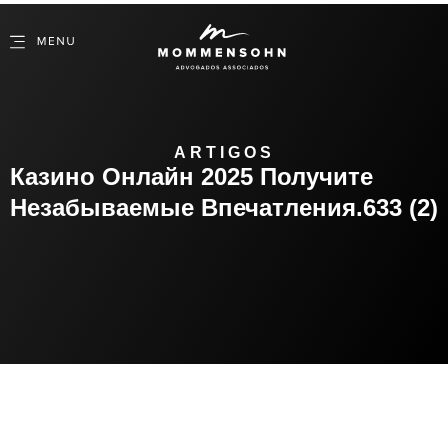
ARTIGOS
Казино Онлайн 2025 Получите
Незабываемые Впечатления.633 (2)
Самые Популярные
Казино Онлайн 2025 –