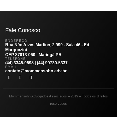
Fale Conosco
ENDEREÇO
Rua Néo Alves Martins, 2.999 - Sala 46 - Ed.
Marquezini
CEP 87013-060 - Maringá PR
TELEFONE
(44) 3346-9698 | (44) 99730-5337
EMAIL
contato@mommensohn.adv.br
Mommensohn Advogados Associados – 2019 – Todos os direitos
reservados