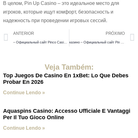
В целом, Pin Up Casino – это идеальное место для
игроков, которые ищут комфорт, безопасность и
надежность при проведении игровых сессий.
ANTERIOR
PRÓXIMO
– Официальный сайт Pinco Casino вход на зеркало.43
казино – Официальный сайт Pin Up Casino вход на зеркало.2242 (2)
Veja Também:
Top Juegos De Casino En 1xBet: Lo Que Debes
Probar En 2026
Continue Lendo »
Aquaspins Casino: Accesso Ufficiale E Vantaggi
Per Il Tuo Gioco Online
Continue Lendo »