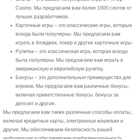
Casino. Мы предлагаем вам более 1000 слотов от
лучших разработчиков.
Карточные игры – это классические игры, которые
всегда были популярны. Мы предлагаем вам
играть в блэкджек, покер и другие карточные игры.
Рулетка – это классическая игра, которая всегда
была популярна. Мы предлагаем вам играть в
американскую и европейскую рулетку.
Бонусы – это дополнительные преимущества для
игроков. Мы предлагаем вам различные бонусы,
включая приветственные бонусы, бонусы за
депозит и другие.
Мы предлагаем вам также различные способы оплаты,
включая кредитные карты, электронные кошельки и
другие. Мы обеспечиваем безопасность вашей
информации и обеспечиваем конфиденциальность