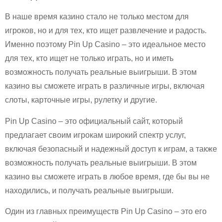
В наше время казино стало не только местом для
игроков, но и для тех, кто ищет развлечение и радость.
Именно поэтому Pin Up Casino – это идеальное место
для тех, кто ищет не только играть, но и иметь
возможность получать реальные выигрыши. В этом
казино вы сможете играть в различные игры, включая
слоты, карточные игры, рулетку и другие.
Pin Up Casino – это официальный сайт, который
предлагает своим игрокам широкий спектр услуг,
включая безопасный и надежный доступ к играм, а также
возможность получать реальные выигрыши. В этом
казино вы сможете играть в любое время, где бы вы не
находились, и получать реальные выигрыши.
Один из главных преимуществ Pin Up Casino – это его