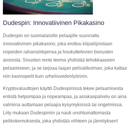
Dudespin: Innovatiivinen Pikakasino
Dudespin on suomalaisille pelaajille suunnattu
innovatiivinen pikakasino, joka erottuu kilpailijoistaan
nopeiden rahansiirtojensa ja houkuttelevien bonusten
ansiosta. Sivuston rento teema yhdistää tehokkaaseen
pelaamiseen, ja se tarjoaa laajan pelivalikoiman, joka kattaa
niin kasinopelit kuin urheiluvedonlyönnin.
Kryptovaluuttojen käyttö Dudespinissä tekee pelaamisesta
entistä helpompaa ja nopeampaa, ja asiakaspalvelu on aina
valmiina auttamaan pelaajia kysymyksissä tai ongelmissa.
Liity mukaan Dudespiniin ja nauti unohtumattomasta
pelikokemuksesta, joka yhdistää viihteen ja jännityksen!