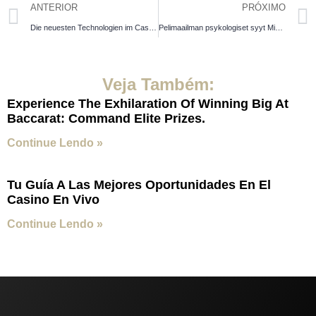
ANTERIOR
PRÓXIMO
Die neuesten Technologien im Casino Trends, die man kennen sollte
Pelimaailman psykologiset syyt Miksi pelaamme
Veja Também:
Experience The Exhilaration Of Winning Big At
Baccarat: Command Elite Prizes.
Continue Lendo »
Tu Guía A Las Mejores Oportunidades En El
Casino En Vivo
Continue Lendo »