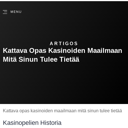
ARTIGOS
Kattava Opas Kasinoiden Maailmaan
Mitä Sinun Tulee Tietää
Kattava opas kasinoiden maailmaan mitä sinun tulee tietää
Kasinopelien Historia