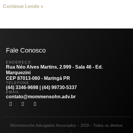
Continue Lendo »
Fale Conosco
ENDEREÇO
Rua Néo Alves Martins, 2.999 - Sala 46 - Ed.
Marquezini
CEP 87013-060 - Maringá PR
TELEFONE
(44) 3346-9698 | (44) 99730-5337
EMAIL
contato@mommensohn.adv.br
Mommensohn Advogados Associados – 2019 – Todos os direitos