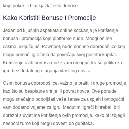
koje poker ili blackjack često donose.
Kako Koristiti Bonuse I Promocije
Jedan od ključnih aspekata online kockanja je korištenje
bonusa i promocija koje platforme nude. Mnogi online
casina, uključujući Pawnbet, nude bonuse dobrodošlice koji
mogu pomoći igračima da povećaju svoj početni kapital.
Korištenje ovih bonusa može vam omogućiti više prilika za
igru bez dodatnog ulaganja vlastitog novca.
Osim bonusa dobrodošlice, važno je pratiti i druge promocije
kao što su besplatne vrtnje ili povrat novca. Ove ponude
mogu značajno poboljšati vaše šanse za uspjeh i omogućiti
vam dodatno vrijeme za igru. Međutim, igrači bi trebali biti
oprezni s uvjetima korištenja ovih promocija, kako bi izbjegli
nesporazume koji mogu dovesti do gubitaka.