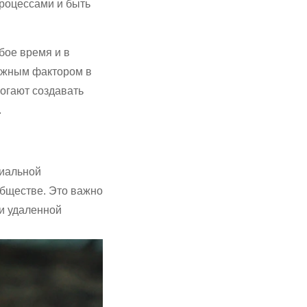
роцессами и быть
бое время и в
важным фактором в
огают создавать
.
циальной
обществе. Это важно
 и удаленной