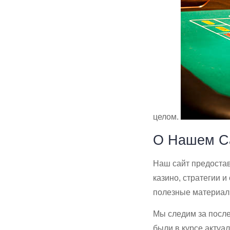
целом.
О Нашем С
Наш сайт предоста
казино, стратегии 
полезные материалы
Мы следим за после
были в курсе актуа