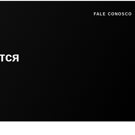
FALE CONOSCO
тся