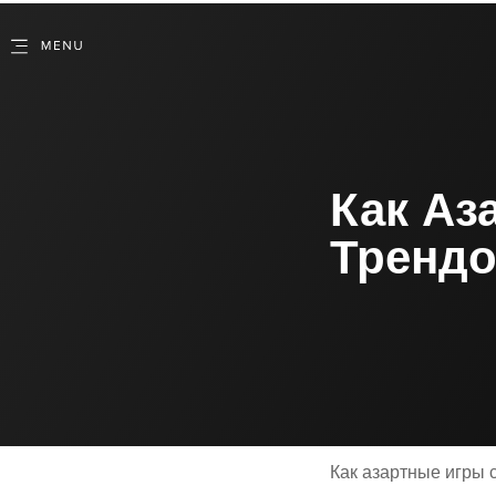
Как Аз
Тренд
Как азартные игры 