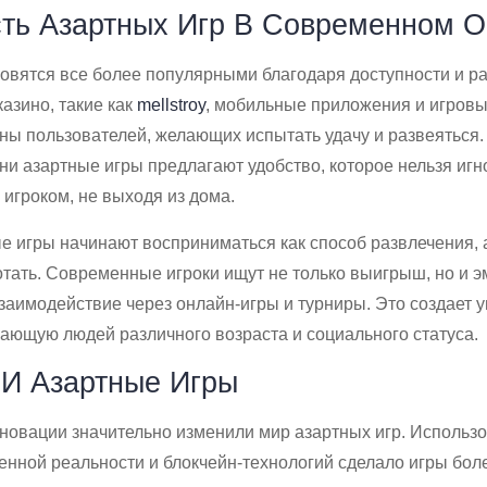
ть Азартных Игр В Современном 
овятся все более популярными благодаря доступности и р
азино, такие как
mellstroy
, мобильные приложения и игров
ы пользователей, желающих испытать удачу и развеяться.
ни азартные игры предлагают удобство, которое нельзя игн
 игроком, не выходя из дома.
ые игры начинают восприниматься как способ развлечения, а
тать. Современные игроки ищут не только выигрыш, но и э
заимодействие через онлайн-игры и турниры. Это создает 
ающую людей различного возраста и социального статуса.
 И Азартные Игры
новации значительно изменили мир азартных игр. Использ
енной реальности и блокчейн-технологий сделало игры б