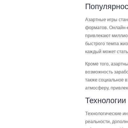
Популярнос
Азартные игры стан
форматов. Онлайн-к
привлекают миллион
быстрого темпа жиз
каждый может стать
Кроме того, азартн
возможность зарабо
также социальное в
атмосферу, привлек
Технологии
Технологические ин
реальности, дополн