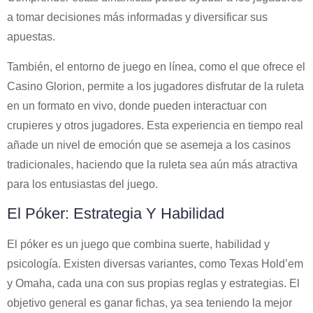
a tomar decisiones más informadas y diversificar sus
apuestas.
También, el entorno de juego en línea, como el que ofrece el
Casino Glorion, permite a los jugadores disfrutar de la ruleta
en un formato en vivo, donde pueden interactuar con
crupieres y otros jugadores. Esta experiencia en tiempo real
añade un nivel de emoción que se asemeja a los casinos
tradicionales, haciendo que la ruleta sea aún más atractiva
para los entusiastas del juego.
El Póker: Estrategia Y Habilidad
El póker es un juego que combina suerte, habilidad y
psicología. Existen diversas variantes, como Texas Hold’em
y Omaha, cada una con sus propias reglas y estrategias. El
objetivo general es ganar fichas, ya sea teniendo la mejor