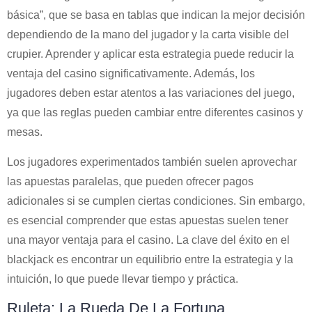
básica”, que se basa en tablas que indican la mejor decisión
dependiendo de la mano del jugador y la carta visible del
crupier. Aprender y aplicar esta estrategia puede reducir la
ventaja del casino significativamente. Además, los
jugadores deben estar atentos a las variaciones del juego,
ya que las reglas pueden cambiar entre diferentes casinos y
mesas.
Los jugadores experimentados también suelen aprovechar
las apuestas paralelas, que pueden ofrecer pagos
adicionales si se cumplen ciertas condiciones. Sin embargo,
es esencial comprender que estas apuestas suelen tener
una mayor ventaja para el casino. La clave del éxito en el
blackjack es encontrar un equilibrio entre la estrategia y la
intuición, lo que puede llevar tiempo y práctica.
Ruleta: La Rueda De La Fortuna