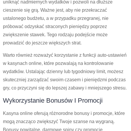
uniknąć nadmiernych wydatków i pozwoli na dłuższe
cieszenie się grą. Ważne jest, aby nie przekraczać
ustalonego budżetu, a w przypadku przegranej, nie
próbować odzyskać straconych pieniędzy poprzez
zwiększenie stawek. Tego rodzaju podejście może
prowadzić do jeszcze większych strat.
Warto również rozważyć korzystanie z funkcji auto-ustawień
w kasynach online, które pozwalają na kontrolowanie
wydatków. Ustalając dzienny lub tygodniowy limit, możesz
skuteczniej zarządzać swoim czasem i pieniędzmi podczas
gry, co przyczyni się do lepszej zabawy i mniejszego stresu.
Wykorzystanie Bonusów I Promocji
Kasyna online oferują różnorodne bonusy i promocje, które
mogą znacząco zwiększyć Twoje szanse na wygraną.
Bonusy powitalne, darmowe spiny czy promocje