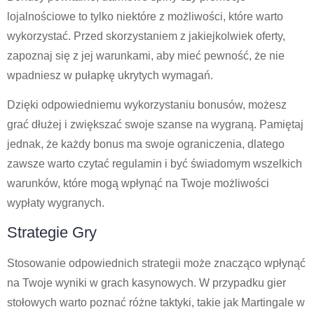
lojalnościowe to tylko niektóre z możliwości, które warto
wykorzystać. Przed skorzystaniem z jakiejkolwiek oferty,
zapoznaj się z jej warunkami, aby mieć pewność, że nie
wpadniesz w pułapkę ukrytych wymagań.
Dzięki odpowiedniemu wykorzystaniu bonusów, możesz
grać dłużej i zwiększać swoje szanse na wygraną. Pamiętaj
jednak, że każdy bonus ma swoje ograniczenia, dlatego
zawsze warto czytać regulamin i być świadomym wszelkich
warunków, które mogą wpłynąć na Twoje możliwości
wypłaty wygranych.
Strategie Gry
Stosowanie odpowiednich strategii może znacząco wpłynąć
na Twoje wyniki w grach kasynowych. W przypadku gier
stołowych warto poznać różne taktyki, takie jak Martingale w