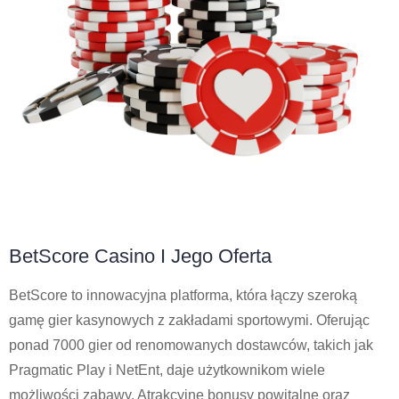
BetScore Casino I Jego Oferta
BetScore to innowacyjna platforma, która łączy szeroką
gamę gier kasynowych z zakładami sportowymi. Oferując
ponad 7000 gier od renomowanych dostawców, takich jak
Pragmatic Play i NetEnt, daje użytkownikom wiele
możliwości zabawy. Atrakcyjne bonusy powitalne oraz