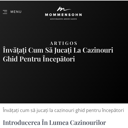
ARTIGOS
Învățați Cum Să Jucați La Cazinouri
Ghid Pentru Începători
Învățați cum să jucați la cazinouri ghid pentru începători
Introducerea În Lumea Cazinourilor