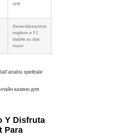
drift
e
Generalizzazione
migliore e F1
stabile su dati
nuovi
ll’analisi spettrale
нлайн казино для
 Y Disfruta
t Para