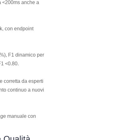
nza <200ms anche a
, con endpoint
8%), F1 dinamico per
F1 <0.80.
 corretta da esperti
ento continuo a nuovi
riage manuale con
e Qualità