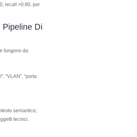
, recall >0.80, per
 Pipeline Di
che fungono da
ll”, “VLAN”, “porta
ntesto semantico;
getti tecnici.