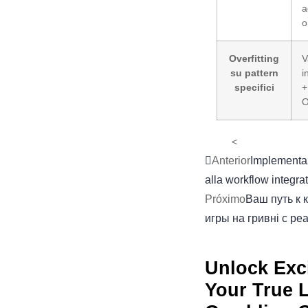
a
o
Overfitting
V
su pattern
i
specifici
+
O
<
Anterior
Implementaz
alla workflow integrat
Próximo
Ваш путь к 
игры на гривні с 
Unlock Exc
Your True 