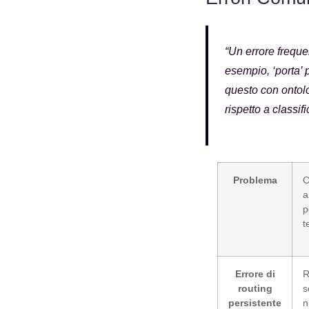
“Un errore frequ
esempio, ‘porta’ p
questo con ontolo
rispetto a classi
Problema
C
a
p
t
Errore di
R
routing
s
persistente
n