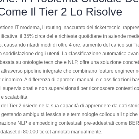
Come Il Tier 2 Lo Risolve
stione IT moderna, il routing inaccurato dei ticket tecnici rappre
ficativa: il 35% circa delle richieste quotidiane in aziende medie
o, causando ritardi medi di oltre 4 ore, aumento del carico sui Ti
soddisfazione degli utenti. La classificazione automatica avanz
 basata su ontologie tecniche e NLP, offre una soluzione concreta 
% attraverso pipeline integrate che combinano feature engineeri
inamico. A differenza di approcci manuali o classificazioni bas
elli supervisionati e non supervisionati per riconoscere contesti 
e scalabilità.
o del Tier 2 risiede nella sua capacità di apprendere da dati storic
, gestendo ambiguità lessicale e terminologie colloquiali tipiche d
orazione NLP e embedding contestuali pre-addestrati come BERT
 dataset di 80.000 ticket annotati manualmente.