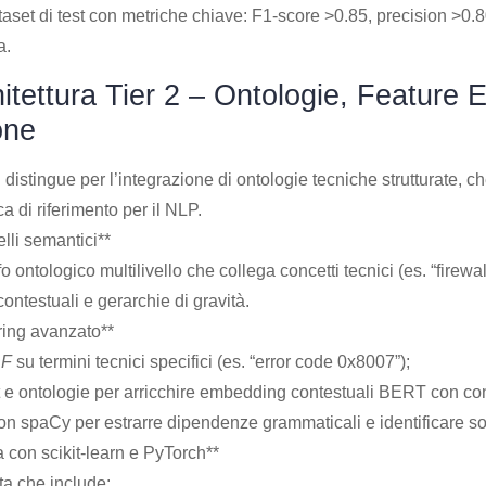
aset di test con metriche chiave: F1-score >0.85, precision >0.80
a.
itettura Tier 2 – Ontologie, Feature E
one
si distingue per l’integrazione di ontologie tecniche strutturate, 
 di riferimento per il NLP.
lli semantici**
o ontologico multilivello che collega concetti tecnici (es. “firewa
 contestuali e gerarchie di gravità.
ring avanzato**
DF
su termini tecnici specifici (es. “error code 0x8007”);
t e ontologie per arricchire embedding contestuali BERT con co
con spaCy per estrarre dipendenze grammaticali e identificare sog
a con scikit-learn e PyTorch**
ta che include: