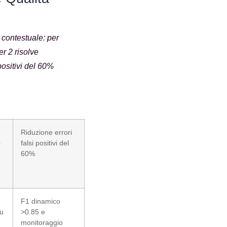
contestuale: per
er 2 risolve
positivi del 60%
Riduzione errori
+
falsi positivi del
60%
F1 dinamico
su
>0.85 e
monitoraggio