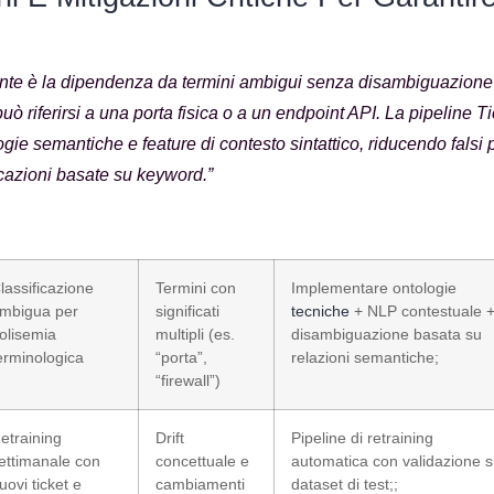
ente è la dipendenza da termini ambigui senza disambiguazione 
uò riferirsi a una porta fisica o a un endpoint API. La pipeline Ti
gie semantiche e feature di contesto sintattico, riducendo falsi 
ficazioni basate su keyword.”
lassificazione
Termini con
Implementare ontologie
mbigua per
significati
tecniche
+ NLP contestuale 
olisemia
multipli (es.
disambiguazione basata su
erminologica
“porta”,
relazioni semantiche;
“firewall”)
etraining
Drift
Pipeline di retraining
ettimanale con
concettuale e
automatica con validazione 
uovi ticket e
cambiamenti
dataset di test;;