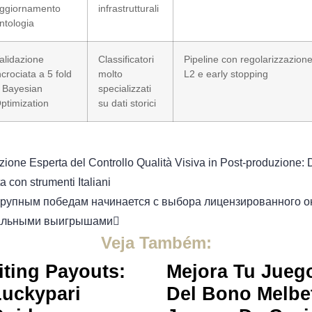
ggiornamento
infrastrutturali
ntologia
alidazione
Classificatori
Pipeline con regolarizzazion
ncrociata a 5 fold
molto
L2 e early stopping
 Bayesian
specializzati
ptimization
su dati storici
ione Esperta del Controllo Qualità Visiva in Post-produzione: Da
a con strumenti Italiani
крупным победам начинается с выбора лицензированного о
реальными выигрышами
Veja Também:
iting Payouts:
Mejora Tu Juego
Luckypari
Del Bono Melbe