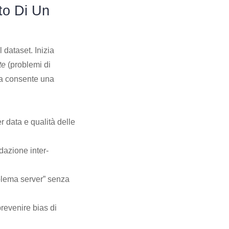
to Di Un
dataset. Inizia
te
(problemi di
ia consente una
r data e qualità delle
idazione inter-
oblema server” senza
revenire bias di