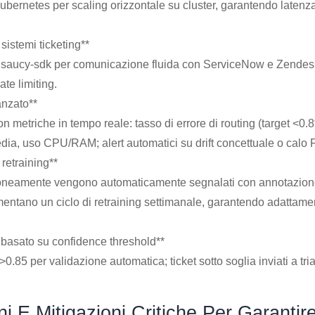
ubernetes per scaling orizzontale su cluster, garantendo late
sistemi ticketing**
saucy-sdk per comunicazione fluida con ServiceNow e Zendesk
ate limiting.
anzato**
metriche in tempo reale: tasso di errore di routing (target <0.
dia, uso CPU/RAM; alert automatici su drift concettuale o calo 
retraining**
erroneamente vengono automaticamente segnalati con annotazione
limentano un ciclo di retraining settimanale, garantendo adattam
à basato su confidence threshold**
>0.85 per validazione automatica; ticket sotto soglia inviati a t
i E Mitigazioni Critiche Per Garantir