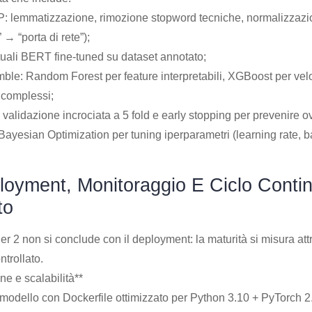
: lemmatizzazione, rimozione stopword tecniche, normalizzazio
 → “porta di rete”);
ali BERT fine-tuned su dataset annotato;
mble: Random Forest per feature interpretabili, XGBoost per vel
 complessi;
alidazione incrociata a 5 fold e early stopping per prevenire ove
Bayesian Optimization per tuning iperparametri (learning rate, 
loyment, Monitoraggio E Ciclo Conti
to
r 2 non si conclude con il deployment: la maturità si misura att
ntrollato.
ne e scalabilità**
odello con Dockerfile ottimizzato per Python 3.10 + PyTorch 2.0