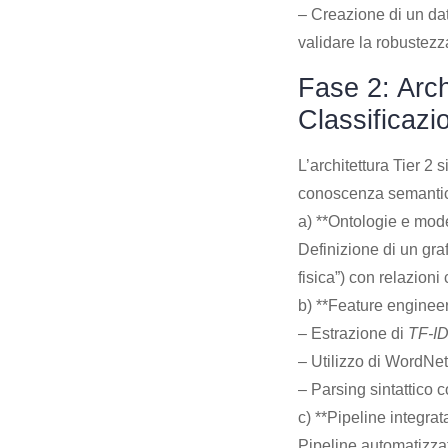
– Creazione di un dat
validare la robustezz
Fase 2: Arch
Classificazi
L’architettura Tier 2 
conoscenza semantica
a) **Ontologie e mode
Definizione di un graf
fisica”) con relazioni
b) **Feature enginee
– Estrazione di
TF-I
– Utilizzo di WordNe
– Parsing sintattico 
c) **Pipeline integrat
Pipeline automatizza