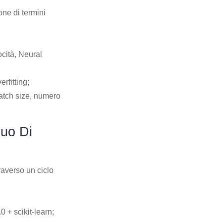
ne di termini
ocità, Neural
rfitting;
batch size, numero
nuo Di
raverso un ciclo
 + scikit-learn;