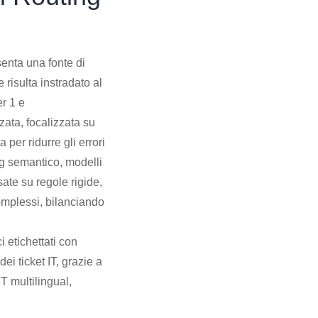
senta una fonte di
 risulta instradato al
er 1 e
ata, focalizzata su
per ridurre gli errori
ng semantico, modelli
ate su regole rigide,
complessi, bilanciando
i etichettati con
ei ticket IT, grazie a
 multilingual,