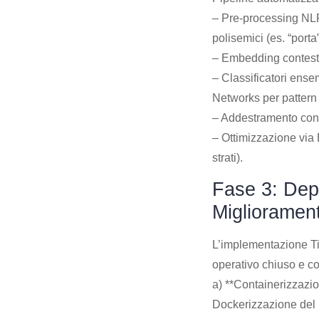
– Pre-processing NLP
polisemici (es. “porta”
– Embedding contestu
– Classificatori ense
Networks per pattern
– Addestramento con v
– Ottimizzazione via 
strati).
Fase 3: Dep
Miglioramen
L’implementazione Tie
operativo chiuso e co
a) **Containerizzazio
Dockerizzazione del m