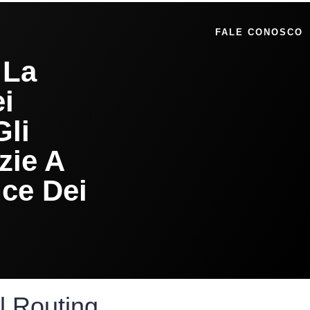
FALE CONOSCO
 La
i
Gli
zie A
ce Dei
l Routing