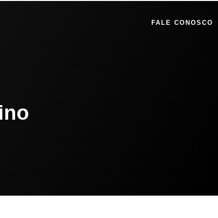
FALE CONOSCO
ino