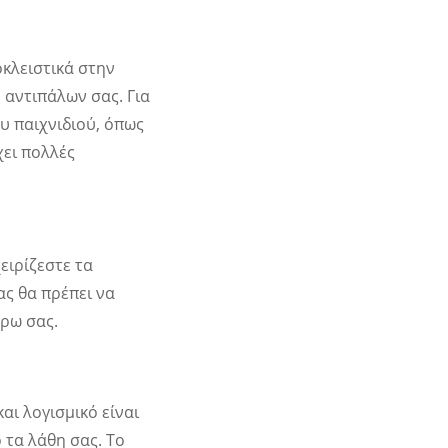
οκλειστικά στην
 αντιπάλων σας. Για
ου παιχνιδιού, όπως
ει πολλές
ειρίζεστε τα
ας θα πρέπει να
ύρω σας.
αι λογισμικό είναι
 τα λάθη σας. Το