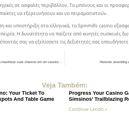
ηγικές σε ασφαλές περιβάλλον. Τα μπόνους και οι προσφο
αίκτες να εξερευνήσουν και να πειραματιστούν.
 και υποστήριξη στα ελληνικά, το Spinmills casino εξασφα
πειρία. Η δυνατότητα να παίζετε από κινητές συσκευές δι
ρέποντάς σας να εξελίσσετε τις δεξιότητές σας οπουδήποτε
Estratégias avançadas para maximizar suas chances em um cassino Como dominar o jogo com táticas avançadas em cassinos Guia completo de estratégias eficazes em jogos de cassino Entenda as técnicas avan
Historisk utveckling
Veja Também:
no: Your Ticket To
Progress Your Casino 
ackpots And Table Game
Simsinos’ Trailblazing 
Continue Lendo »