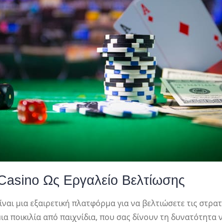
 Casino Ως Εργαλείο Βελτίωσης
είναι μια εξαιρετική πλατφόρμα για να βελτιώσετε τις στρα
ια ποικιλία από παιχνίδια, που σας δίνουν τη δυνατότητα 