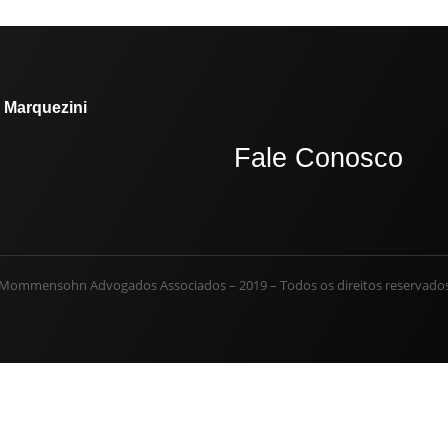
. Marquezini
Fale Conosco
Mommensohn Advogados Associados – 2019 – Todos os direitos reservado