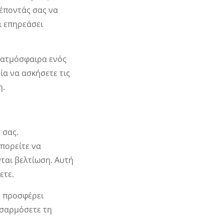
ρέποντάς σας να
ι επηρεάσει
ν ατμόσφαιρα ενός
ία να ασκήσετε τις
η.
 σας.
μπορείτε να
ται βελτίωση. Αυτή
ετε.
ς προσφέρει
οσαρμόσετε τη