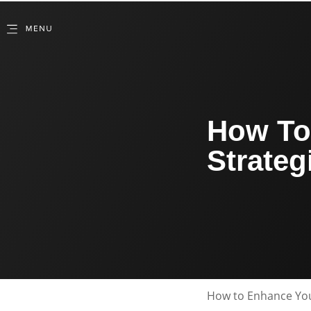
How To
Strateg
How to Enhance Your