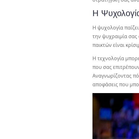
Η Ψυχολογί
Η ψυχολογία παίζει
την ψυχραιμία σας 
παικτών είναι κρίσι
Η τεχνολογία μπορε
που σας επιτρέπουν
Αναγνωρίζοντας πότ
αποφάσεις που μπορ