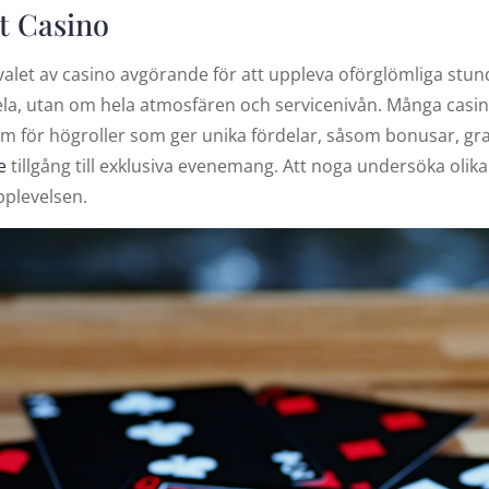
tt Casino
 valet av casino avgörande för att uppleva oförglömliga stun
ela, utan om hela atmosfären och servicenivån. Många casi
am för högroller som ger unika fördelar, såsom bonusar, grat
e
tillgång till exklusiva evenemang. Att noga undersöka olika
upplevelsen.