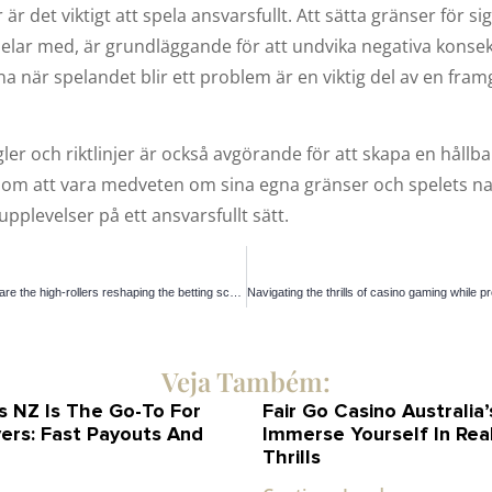
är det viktigt att spela ansvarsfullt. Att sätta gränser för sig
pelar med, är grundläggande för att undvika negativa konse
a när spelandet blir ett problem är en viktig del av en fra
egler och riktlinjer är också avgörande för att skapa en hållba
nom att vara medveten om sina egna gränser och spelets na
upplevelser på ett ansvarsfullt sätt.
Celebrity gamblers Who are the high-rollers reshaping the betting scene
Veja Também:
s NZ Is The Go-To For
Fair Go Casino Australia’
ers: Fast Payouts And
Immerse Yourself In Re
Thrills