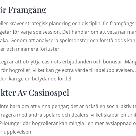
För Framgång
ler kräver strategisk planering och disciplin. En framgångsr
etar för varje spelsession. Det handlar om att veta när man 
lbaka. Genom att analysera spelmönster och förstå odds kan
er och minimera förluster.
ategi är att utnyttja casinots erbjudanden och bonusar. Må
 för högroller, vilket kan ge extra värde till spelupplevelsen
en kan ge en betydande fördel.
ekter Av Casinospel
nte bara om att vinna pengar; det är också en social aktivit
nteragera med andra spelare och dealers, vilket skapar en un
P-lounger där högrollerar kan mingla i en mer avslappnad och
ar upplevelsen.