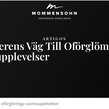
ARTIGOS
erens Väg Till Oförglöm
pplevelser
ll oförglömliga casinoupplevelser