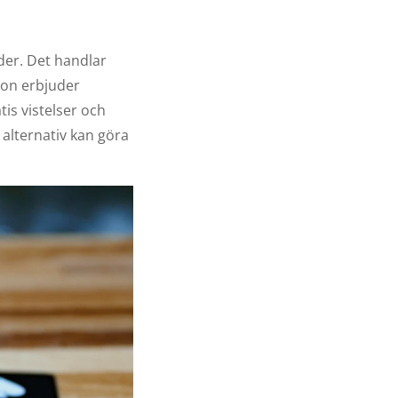
der. Det handlar
non erbjuder
is vistelser och
 alternativ kan göra