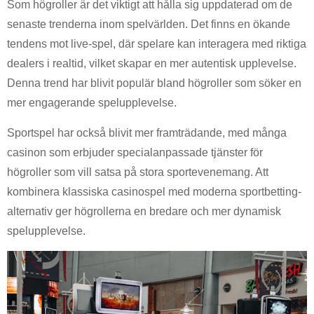
Som högroller är det viktigt att hålla sig uppdaterad om de
senaste trenderna inom spelvärlden. Det finns en ökande
tendens mot live-spel, där spelare kan interagera med riktiga
dealers i realtid, vilket skapar en mer autentisk upplevelse.
Denna trend har blivit populär bland högroller som söker en
mer engagerande spelupplevelse.
Sportspel har också blivit mer framträdande, med många
casinon som erbjuder specialanpassade tjänster för
högroller som vill satsa på stora sportevenemang. Att
kombinera klassiska casinospel med moderna sportbetting-
alternativ ger högrollerna en bredare och mer dynamisk
spelupplevelse.