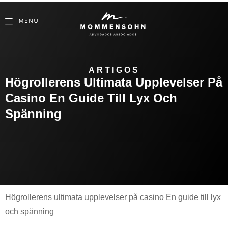
ARTIGOS
Högrollerens Ultimata Upplevelser På
Casino En Guide Till Lyx Och
Spänning
Högrollerens ultimata upplevelser på casino En guide till lyx
och spänning