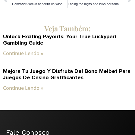
Психологически аспекти на хазарта Как ice fishing game online влияе на вашето поведение
Facing the highs and lows personal journeys of gamblers unmasked
Veja Também:
Unlock Exciting Payouts: Your True Luckypari
Gambling Guide
Continue Lendo »
Mejora Tu Juego Y Disfruta Del Bono Melbet Para
Juegos De Casino Gratificantes
Continue Lendo »
Fale Conosco