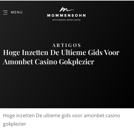
ARTIGOS
Hoge Inzetten De Ultieme Gids Voor
Amonbet Casino Gokplezier
Hoge inzetten De ultieme gids voor amonbet casino
gokplezier