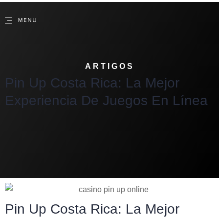
ARTIGOS
Pin Up Costa Rica: La Mejor
Experiencia De Juegos En Línea
Pin Up Costa Rica: La Mejor