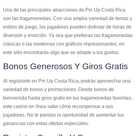
Una de las principales atracciones de Pin Up Costa Rica
son las tragamonedas. Con una amplia variedad de temas y
estilos de juego, los jugadores pueden disfrutar de horas de
diversión y emoción. Ya sea que prefieras las tragamonedas
clásicas o las modernas con gráficos impresionantes, en
este sitio encontrarás algo que se adapte a tus gustos.
Bonos Generosos Y Giros Gratis
Al registrarte en Pin Up Costa Rica, podrás aprovechar una
variedad de bonos y promociones. Desde bonos de
bienvenida hasta giros gratis en tus tragamonedas favoritas,
este casino en línea sabe cómo recompensar a sus
jugadores. No te pierdas la oportunidad de aumentar tus
ganancias con estas ofertas especiales.