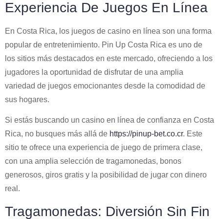
Experiencia De Juegos En Línea
En Costa Rica, los juegos de casino en línea son una forma
popular de entretenimiento. Pin Up Costa Rica es uno de
los sitios más destacados en este mercado, ofreciendo a los
jugadores la oportunidad de disfrutar de una amplia
variedad de juegos emocionantes desde la comodidad de
sus hogares.
Si estás buscando un casino en línea de confianza en Costa
Rica, no busques más allá de
https://pinup-bet.co.cr
. Este
sitio te ofrece una experiencia de juego de primera clase,
con una amplia selección de tragamonedas, bonos
generosos, giros gratis y la posibilidad de jugar con dinero
real.
Tragamonedas: Diversión Sin Fin