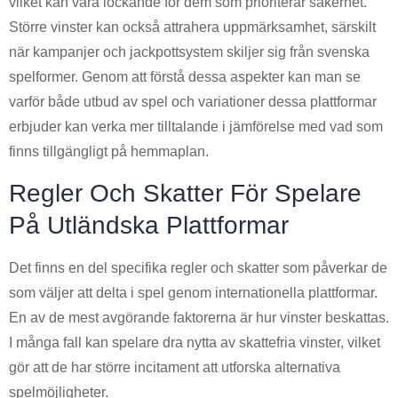
vilket kan vara lockande för dem som prioriterar säkerhet.
Större vinster kan också attrahera uppmärksamhet, särskilt
när kampanjer och jackpottsystem skiljer sig från svenska
spelformer. Genom att förstå dessa aspekter kan man se
varför både utbud av spel och variationer dessa plattformar
erbjuder kan verka mer tilltalande i jämförelse med vad som
finns tillgängligt på hemmaplan.
Regler Och Skatter För Spelare
På Utländska Plattformar
Det finns en del specifika regler och skatter som påverkar de
som väljer att delta i spel genom internationella plattformar.
En av de mest avgörande faktorerna är hur vinster beskattas.
I många fall kan spelare dra nytta av skattefria vinster, vilket
gör att de har större incitament att utforska alternativa
spelmöjligheter.