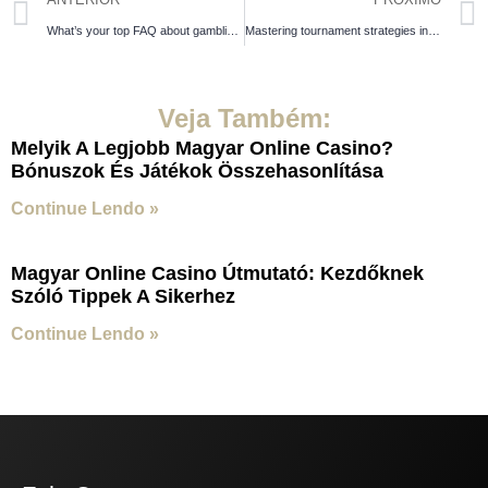
What’s your top FAQ about gambling with KodaBet Casino
Mastering tournament strategies in the world of online gambling
Veja Também:
Melyik A Legjobb Magyar Online Casino?
Bónuszok És Játékok Összehasonlítása
Continue Lendo »
Magyar Online Casino Útmutató: Kezdőknek
Szóló Tippek A Sikerhez
Continue Lendo »