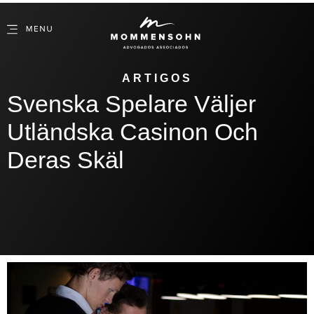
ARTIGOS
Svenska Spelare Väljer
Utländska Casinon Och
Deras Skäl