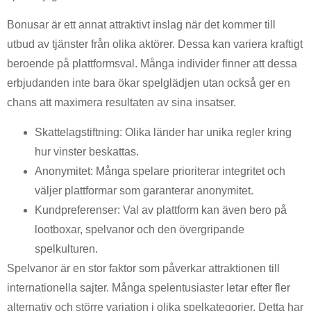
Bonusar är ett annat attraktivt inslag när det kommer till
utbud av tjänster från olika aktörer. Dessa kan variera kraftigt
beroende på plattformsval. Många individer finner att dessa
erbjudanden inte bara ökar spelglädjen utan också ger en
chans att maximera resultaten av sina insatser.
Skattelagstiftning: Olika länder har unika regler kring
hur vinster beskattas.
Anonymitet: Många spelare prioriterar integritet och
väljer plattformar som garanterar anonymitet.
Kundpreferenser: Val av plattform kan även bero på
lootboxar, spelvanor och den övergripande
spelkulturen.
Spelvanor är en stor faktor som påverkar attraktionen till
internationella sajter. Många spelentusiaster letar efter fler
alternativ och större variation i olika spelkategorier. Detta har