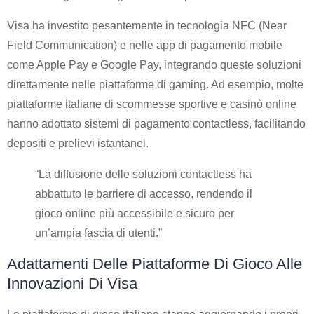
Visa ha investito pesantemente in tecnologia NFC (Near
Field Communication) e nelle app di pagamento mobile
come Apple Pay e Google Pay, integrando queste soluzioni
direttamente nelle piattaforme di gaming. Ad esempio, molte
piattaforme italiane di scommesse sportive e casinò online
hanno adottato sistemi di pagamento contactless, facilitando
depositi e prelievi istantanei.
“La diffusione delle soluzioni contactless ha
abbattuto le barriere di accesso, rendendo il
gioco online più accessibile e sicuro per
un’ampia fascia di utenti.”
Adattamenti Delle Piattaforme Di Gioco Alle
Innovazioni Di Visa