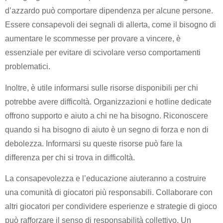
d’azzardo può comportare dipendenza per alcune persone.
Essere consapevoli dei segnali di allerta, come il bisogno di
aumentare le scommesse per provare a vincere, è
essenziale per evitare di scivolare verso comportamenti
problematici.
Inoltre, è utile informarsi sulle risorse disponibili per chi
potrebbe avere difficoltà. Organizzazioni e hotline dedicate
offrono supporto e aiuto a chi ne ha bisogno. Riconoscere
quando si ha bisogno di aiuto è un segno di forza e non di
debolezza. Informarsi su queste risorse può fare la
differenza per chi si trova in difficoltà.
La consapevolezza e l’educazione aiuteranno a costruire
una comunità di giocatori più responsabili. Collaborare con
altri giocatori per condividere esperienze e strategie di gioco
può rafforzare il senso di responsabilità collettivo. Un