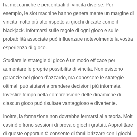
ha meccaniche e percentuali di vincita diverse. Per
esempio, le slot machine hanno generalmente un margine di
vincita molto più alto rispetto ai giochi di carte come il
blackjack. Informarsi sulle regole di ogni gioco e sulle
probabilità associate può influenzare notevolmente la vostra
esperienza di gioco.
Studiare le strategie di gioco è un modo efficace per
aumentare le proprie possibilità di vincita. Non esistono
garanzie nel gioco d’azzardo, ma conoscere le strategie
ottimali può aiutarvi a prendere decisioni più informate.
Investire tempo nella comprensione delle dinamiche di
ciascun gioco può risultare vantaggioso e divertente.
Inoltre, la formazione non dovrebbe fermarsi alla teoria. Molti
casinò offrono sessioni di prova o giochi gratuiti. Approfittare
di queste opportunità consente di familiarizzare con i giochi