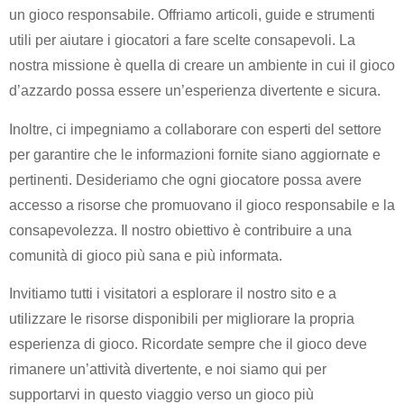
un gioco responsabile. Offriamo articoli, guide e strumenti
utili per aiutare i giocatori a fare scelte consapevoli. La
nostra missione è quella di creare un ambiente in cui il gioco
d’azzardo possa essere un’esperienza divertente e sicura.
Inoltre, ci impegniamo a collaborare con esperti del settore
per garantire che le informazioni fornite siano aggiornate e
pertinenti. Desideriamo che ogni giocatore possa avere
accesso a risorse che promuovano il gioco responsabile e la
consapevolezza. Il nostro obiettivo è contribuire a una
comunità di gioco più sana e più informata.
Invitiamo tutti i visitatori a esplorare il nostro sito e a
utilizzare le risorse disponibili per migliorare la propria
esperienza di gioco. Ricordate sempre che il gioco deve
rimanere un’attività divertente, e noi siamo qui per
supportarvi in questo viaggio verso un gioco più