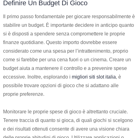
Definire Un Budget Di Gioco
Il primo passo fondamentale per giocare responsabilmente è
stabilire un budget. È importante decidere in anticipo quanto
si è disposti a spendere senza compromettere le proprie
finanze quotidiane. Questo importo dovrebbe essere
considerato come una spesa per l’intrattenimento, proprio
come si farebbe per una cena fuori o un cinema. Creare un
budget aiuta a mantenere il controllo e a prevenire spese
eccessive. Inoltre, esplorando i
migliori siti slot italia
, è
possibile trovare opzioni di gioco che si adattano alle
proprie preferenze.
Monitorare le proprie spese di gioco è altrettanto cruciale.
Tenere traccia di quanto si gioca, di quali giochi si scelgono
e dei risultati ottenuti consente di avere una visione chiara
delle proprie abitudini di gioco. Utilizzare applicazioni o