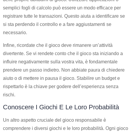
semplici fogli di calcolo può essere un modo efficace per
registrare tutte le transazioni. Questo aiuta a identificare se
si sta perdendo il controllo e a fare aggiustamenti se
necessario.
Infine, ricordate che il gioco deve rimanere un’attività
divertente. Se vi rendete conto che il gioco sta iniziando a
influire negativamente sulla vostra vita, è fondamentale
prendere un passo indietro. Non abbiate paura di chiedere
aiuto o di mettere in pausa il gioco. Stabilire un budget e
rispettarlo è la chiave per godere dell’esperienza senza
rischi.
Conoscere I Giochi E Le Loro Probabilità
Un altro aspetto cruciale del gioco responsabile è
comprendere i diversi giochi e le loro probabilità. Ogni gioco