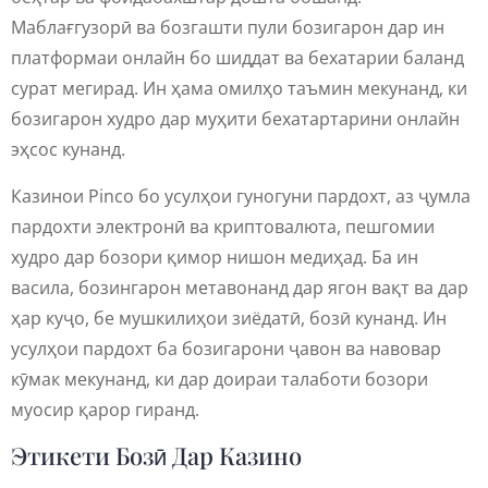
Маблағгузорӣ ва бозгашти пули бозигарон дар ин
платформаи онлайн бо шиддат ва бехатарии баланд
сурат мегирад. Ин ҳама омилҳо таъмин мекунанд, ки
бозигарон худро дар муҳити бехатартарини онлайн
эҳсос кунанд.
Казинои Pinco бо усулҳои гуногуни пардохт, аз ҷумла
пардохти электронӣ ва криптовалюта, пешгомии
худро дар бозори қимор нишон медиҳад. Ба ин
васила, бозингарон метавонанд дар ягон вақт ва дар
ҳар куҷо, бе мушкилиҳои зиёдатӣ, бозӣ кунанд. Ин
усулҳои пардохт ба бозигарони ҷавон ва навовар
кӯмак мекунанд, ки дар доираи талаботи бозори
муосир қарор гиранд.
Этикети Бозӣ Дар Казино