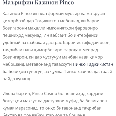
Маърифии Казинои Pinco
Казинои Pinco як платформаи муосир ва маъруфи
қиморбозӣ дар Тоҷикистон мебошад, ки барои
бозигарони маҳаллӣ имкониятҳои фаровонро
пешниҳод мекунад. Ин вебсайт бо интерфейси
удобный ва шабакаи дастрас барои истифодаи осон,
таҷрибаи нави қиморбозиро фароҳам меорад.
Бозингарон, ки дар ҷустуҷӯи манбаи нави қимор
мебошанд, метавонанд тавассути
Пинко Таджикистан
ба бозиҳои гуногун, аз ҷумла Пинко казино, дастрасӣ
пайдо кунанд.
Илова бар ин, Pinco Casino бо пешниҳод кардани
бонусҳои махсус ва дастурҳои муфид ба бозигарон
кӯмак мерасонад, то онҳо битавонанд таҷрибаи
беҳтар ва фоидабахштар дошта бошанд.