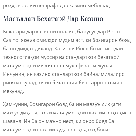
роҳҳои аслии пешрафт дар казино мебошад.
Масъалаи Бехатарӣ Дар Казино
Бехатарӣ дар казинои онлайн, ба хусус дар Pinco
Casino, яке аз омилҳои муҳим аст, ки бозигарон бояд
ба он диққат диҳанд. Казинои Pinco бо истифодаи
технологияҳои муосир ва стандартҳои бехатарӣ
маълумотҳои мизоҷонро муҳофизат мекунад.
Инчунин, ин казино стандартҳои байналмилалиро
риоя мекунад, ки ин бехатарии бештарро таъмин
мекунад.
Ҳамчунин, бозигарон бояд ба ин мавзӯъ диққати
махсус диҳанд, то ки маълумотҳои шахсии онҳо ҳифз
шаванд. Ин ба он маъно нест, ки онҳо бояд ба
маълумотҳои шахсии худашон ҳеҷ гоҳ бовар