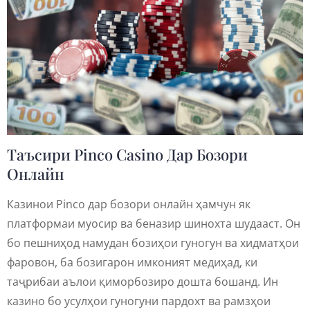
Таъсири Pinco Casino Дар Бозори
Онлайн
Казинои Pinco дар бозори онлайн ҳамчун як
платформаи муосир ва беназир шинохта шудааст. Он
бо пешниҳод намудан бозиҳои гуногун ва хидматҳои
фаровон, ба бозигарон имконият медиҳад, ки
таҷрибаи аълои қиморбозиро дошта бошанд. Ин
казино бо усулҳои гуногуни пардохт ва рамзҳои