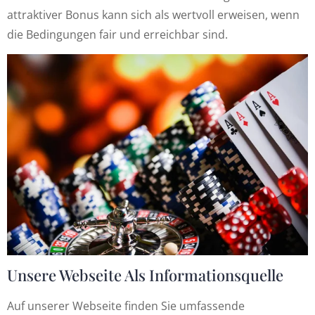
attraktiver Bonus kann sich als wertvoll erweisen, wenn
die Bedingungen fair und erreichbar sind.
Unsere Webseite Als Informationsquelle
Auf unserer Webseite finden Sie umfassende