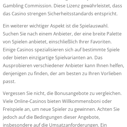
Gambling Commission. Diese Lizenz gewährleistet, dass
das Casino strengen Sicherheitsstandards entspricht.
Ein weiterer wichtiger Aspekt ist die Spielauswahl.
Suchen Sie nach einem Anbieter, der eine breite Palette
von Spielen anbietet, einschließlich Ihrer Favoriten.
Einige Casinos spezialisieren sich auf bestimmte Spiele
oder bieten einzigartige Spielvarianten an. Das
Ausprobieren verschiedener Anbieter kann Ihnen helfen,
denjenigen zu finden, der am besten zu Ihren Vorlieben
passt.
Vergessen Sie nicht, die Bonusangebote zu vergleichen.
Viele Online-Casinos bieten Willkommensboni oder
Freispiele an, um neue Spieler zu gewinnen. Achten Sie
jedoch auf die Bedingungen dieser Angebote,
insbesondere auf die Umsatzanforderungen. Ein