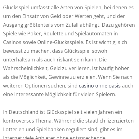
Glücksspiel umfasst alle Arten von Spielen, bei denen es
um den Einsatz von Geld oder Werten geht, und der
Ausgang größtenteils vom Zufall abhängt. Dazu gehören
Spiele wie Poker, Roulette und Spielautomaten in
Casinos sowie Online-Glücksspiele. Es ist wichtig, sich
bewusst zu machen, dass Glücksspiel sowohl
unterhaltsam als auch riskant sein kann. Die
Wahrscheinlichkeit, Geld zu verlieren, ist häufig höher
als die Möglichkeit, Gewinne zu erzielen. Wenn Sie nach
weiteren Optionen suchen, sind
casino ohne oasis
auch
eine interessante Möglichkeit für vielen Spielern.
In Deutschland ist Glücksspiel seit vielen Jahren ein
kontroverses Thema. Während die staatlich lizenzierten
Lotterien und Spielbanken reguliert sind, gibt es im
Internet viele Anbieter ohne entsprechende