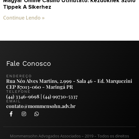
Magyar Online Casino Útmutató: Kezdőknek Szóló
Tippek A Sikerhez
Continue Lendo »
Fale Conosco
ENDEREÇO
Rua Néo Alves Martins, 2.999 - Sala 46 - Ed. Marquezini
CEP 87013-060 - Maringá PR
TELEFONE
(44) 3346-9698 | (44) 99730-5337
EMAIL
contato@mommensohn.adv.br
Mommensohn Advogados Associados – 2019 – Todos os direitos