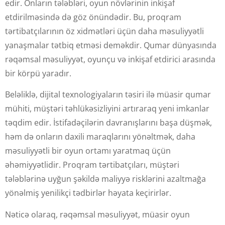
edir. Onların tələbləri, oyun növlərinin inkişaf
etdirilməsində də göz önündədir. Bu, proqram
tərtibatçılarının öz xidmətləri üçün daha məsuliyyətli
yanaşmalar tətbiq etməsi deməkdir. Qumar dünyasında
rəqəmsal məsuliyyət, oyunçu və inkişaf etdirici arasında
bir körpü yaradır.
Beləliklə, dijital texnologiyaların təsiri ilə müasir qumar
mühiti, müştəri təhlükəsizliyini artıraraq yeni imkanlar
təqdim edir. İstifadəçilərin davranışlarını başa düşmək,
həm də onların daxili maraqlarını yönəltmək, daha
məsuliyyətli bir oyun ortamı yaratmaq üçün
əhəmiyyətlidir. Proqram tərtibatçıları, müştəri
tələblərinə uyğun şəkildə maliyyə risklərini azaltmağa
yönəlmiş yenilikçi tədbirlər həyata keçirirlər.
Nəticə olaraq, rəqəmsal məsuliyyət, müasir oyun