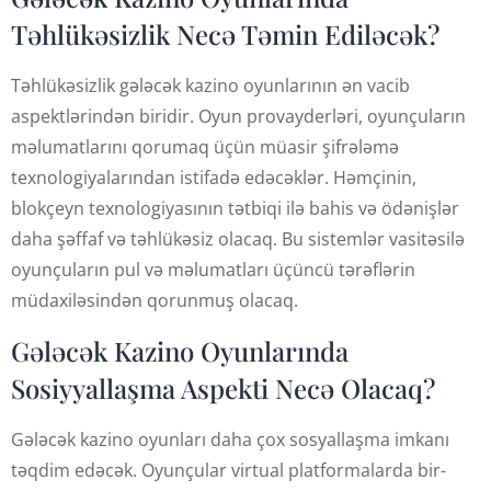
Təhlükəsizlik Necə Təmin Ediləcək?
Təhlükəsizlik gələcək kazino oyunlarının ən vacib
aspektlərindən biridir. Oyun provayderləri, oyunçuların
məlumatlarını qorumaq üçün müasir şifrələmə
texnologiyalarından istifadə edəcəklər. Həmçinin,
blokçeyn texnologiyasının tətbiqi ilə bahis və ödənişlər
daha şəffaf və təhlükəsiz olacaq. Bu sistemlər vasitəsilə
oyunçuların pul və məlumatları üçüncü tərəflərin
müdaxiləsindən qorunmuş olacaq.
Gələcək Kazino Oyunlarında
Sosiyyallaşma Aspekti Necə Olacaq?
Gələcək kazino oyunları daha çox sosyallaşma imkanı
təqdim edəcək. Oyunçular virtual platformalarda bir-