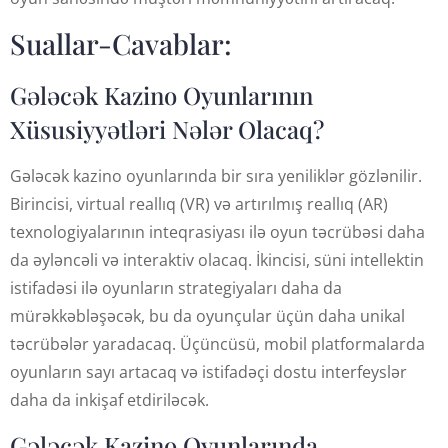
Suallar-Cavablar:
Gələcək Kazino Oyunlarının
Xüsusiyyətləri Nələr Olacaq?
Gələcək kazino oyunlarında bir sıra yeniliklər gözlənilir.
Birincisi, virtual reallıq (VR) və artırılmış reallıq (AR)
texnologiyalarının inteqrasiyası ilə oyun təcrübəsi daha
da əyləncəli və interaktiv olacaq. İkincisi, süni intellektin
istifadəsi ilə oyunların strategiyaları daha da
mürəkkəbləşəcək, bu da oyunçular üçün daha unikal
təcrübələr yaradacaq. Üçüncüsü, mobil platformalarda
oyunların sayı artacaq və istifadəçi dostu interfeyslər
daha da inkişaf etdiriləcək.
Gələcək Kazino Oyunlarında