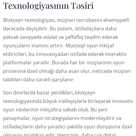
Texnologiyasının Təsiri
Blokçeyn texnologiyası, müştəri təcrübəsini əhəmiyyətli
dərəcədə dəyişdirir. Bu sistem, istifadəçilərə daha
yüksək səviyyədə ədalət və şəffaflıq təqdim edərək
oyunçuların inamını artırır. Müstəqil oyun inkişaf
etdiriciləri, bu innovasiyadan istifadə edərək interaktiv
platformalar yaradır. Burada hər bir müştərinin oyun
prosesinə daxil olmağı daha asan olur, nəticədə müştəri
tələbləri daha sürətli qarşılanır.
Son dövrlərdə bazar yenilikləri, blokçeyn
texnologiyasında böyük irəliləyişlərlə birləşərək innovativ
oyun növlərinin inkişafına səbəb olub. Bu yeni
yanaşmalar, oyun strategiyalarını modernləşdirir və
istifadəçilərin daha yaradıcı şəkildə oyun dünyasına daxil
olmasını mümkün edir. Həmçinin, daha çox dijital