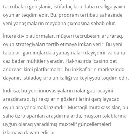
təcrübələri genişlənir, istifadəçilərə daha reallığa yaxın
oyunlar təqdim edir. Bu, proqram tərtibatı sahəsində
yeni yanaşmaların meydana çıxmasına səbəb olur.
İnteraktiv platformalar, müştəri təcrübəsini artıraraq,
oyun strategiyaları tərtib etməyə imkan verir. Bu yeni
tələblər, gaminqlərdəki yanaşmaları dəyişdirir və daha
cazibədar mühitlər yaradır. Hal-hazırda ‘casino bet
andreas’ kimi platformalar, bu inkişafların mərkəzində
dayanır, istifadəçilərə unikallığı və keyfiyyəti təqdim edir.
İndi isə, bu yeni innovasiyaların nələr gətirəcəyini
araşdıraraq, iştirakçıların gözləntilərini qarşılayacaq
oyunlara yönəlmək lazımdır. Müstəqil mütəxəssislər, bu
sahə üzrə aparılan araşdırmalarda, müştəri tələblərinə
uyğun olaraq yaradılmış müxtəlif güncellemələri
izləməyə davam edirlər.