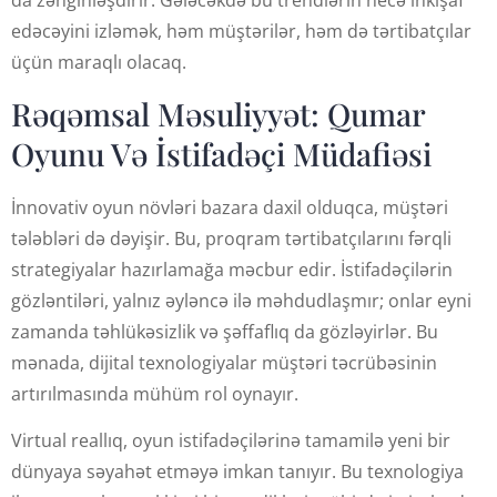
da zənginləşdirir. Gələcəkdə bu trendlərin necə inkişaf
edəcəyini izləmək, həm müştərilər, həm də tərtibatçılar
üçün maraqlı olacaq.
Rəqəmsal Məsuliyyət: Qumar
Oyunu Və İstifadəçi Müdafiəsi
İnnovativ oyun növləri bazara daxil olduqca, müştəri
tələbləri də dəyişir. Bu, proqram tərtibatçılarını fərqli
strategiyalar hazırlamağa məcbur edir. İstifadəçilərin
gözləntiləri, yalnız əyləncə ilə məhdudlaşmır; onlar eyni
zamanda təhlükəsizlik və şəffaflıq da gözləyirlər. Bu
mənada, dijital texnologiyalar müştəri təcrübəsinin
artırılmasında mühüm rol oynayır.
Virtual reallıq, oyun istifadəçilərinə tamamilə yeni bir
dünyaya səyahət etməyə imkan tanıyır. Bu texnologiya