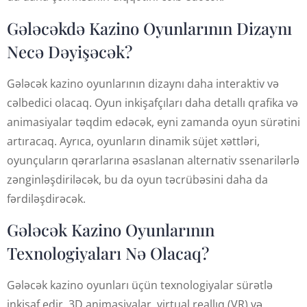
Gələcəkdə Kazino Oyunlarının Dizaynı
Necə Dəyişəcək?
Gələcək kazino oyunlarının dizaynı daha interaktiv və
cəlbedici olacaq. Oyun inkişafçıları daha detallı qrafika və
animasiyalar təqdim edəcək, eyni zamanda oyun sürətini
artıracaq. Ayrıca, oyunların dinamik süjet xəttləri,
oyunçuların qərarlarına əsaslanan alternativ ssenarilərlə
zənginləşdiriləcək, bu da oyun təcrübəsini daha da
fərdiləşdirəcək.
Gələcək Kazino Oyunlarının
Texnologiyaları Nə Olacaq?
Gələcək kazino oyunları üçün texnologiyalar sürətlə
inkişaf edir. 3D animasiyalar, virtual reallıq (VR) və