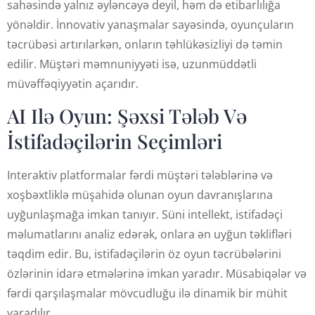
sahəsində yalnız əyləncəyə deyil, həm də etibarlılığa
yönəldir. İnnovativ yanaşmalar sayəsində, oyunçuların
təcrübəsi artırılarkən, onların təhlükəsizliyi də təmin
edilir. Müştəri məmnuniyyəti isə, uzunmüddətli
müvəffəqiyyətin açarıdır.
AI Ilə Oyun: Şəxsi Tələb Və
İstifadəçilərin Seçimləri
Interaktiv platformalar fərdi müştəri tələblərinə və
xoşbəxtliklə müşahidə olunan oyun davranışlarına
uyğunlaşmağa imkan tanıyır. Süni intellekt, istifadəçi
məlumatlarını analiz edərək, onlara ən uyğun təklifləri
təqdim edir. Bu, istifadəçilərin öz oyun təcrübələrini
özlərinin idarə etmələrinə imkan yaradır. Müsabiqələr və
fərdi qarşılaşmalar mövcudluğu ilə dinamik bir mühit
yaradılır.