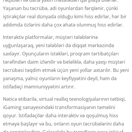
Yaşanan bu təcrübə, adi oyunlardan fərqlənir, çünki
iştirakçılar real dünyada olduğu kimi hiss edirlər, hər bir
addımda özlərini daha çox əhatə olunmuş hiss edirlər.
Interaktiv platformalar, müştəri tələblərinə
uyğunlaşaraq, yeni tələbləri də diqqət mərkəzində
saxlayır. Oyunçuların istəkləri, proqram tərtibatçıları
tərəfindən daim izlənilir və beləliklə, daha yaxşı müştəri
təcrübəsi təqdim etmək üçün yeni yollar axtarılır. Bu yeni
yanaşma, yalnız oyunların keyfiyyətini deyil, həm də
istifadəçi məmnuniyyətini artırır.
Nəticə etibarilə, virtual reallıq texnologiyalarının tətbiqi,
iGaming sənayesindəki transformasiyanın təməlini
qoyur. İstifadəçilər daha interaktiv və qoşulmuş hiss
etməyə başlayır və bu, onların oyun təcrübələrini daha