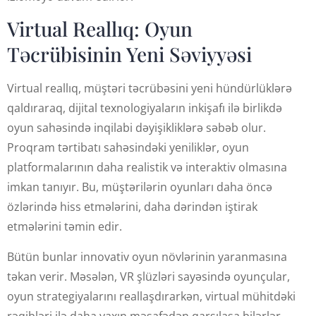
Virtual Reallıq: Oyun
Təcrübisinin Yeni Səviyyəsi
Virtual reallıq, müştəri təcrübəsini yeni hündürlüklərə
qaldıraraq, dijital texnologiyaların inkişafı ilə birlikdə
oyun sahəsində inqilabi dəyişikliklərə səbəb olur.
Proqram tərtibatı sahəsindəki yeniliklər, oyun
platformalarının daha realistik və interaktiv olmasına
imkan tanıyır. Bu, müştərilərin oyunları daha öncə
özlərində hiss etmələrini, daha dərindən iştirak
etmələrini təmin edir.
Bütün bunlar innovativ oyun növlərinin yaranmasına
təkan verir. Məsələn, VR şlüzləri sayəsində oyunçular,
oyun strategiyalarını reallaşdırarkən, virtual mühitdəki
rəqibləri ilə daha yaxın məsafədən qarşılaşa bilərlər.