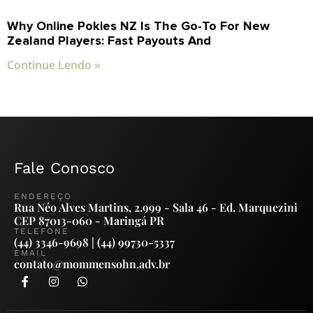
Why Online Pokies NZ Is The Go-To For New
Zealand Players: Fast Payouts And
Continue Lendo »
Fale Conosco
ENDEREÇO
Rua Néo Alves Martins, 2.999 - Sala 46 - Ed. Marquezini
CEP 87013-060 - Maringá PR
TELEFONE
(44) 3346-9698 | (44) 99730-5337
EMAIL
contato@mommensohn.adv.br