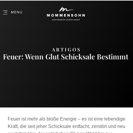
ARTIGOS
Feuer: Wenn Glut Schicksale Bestimmt
Feuer ist mehr als bloße Energie – es ist eine lebendige
Kraft, die seit jeher Schicksale entfacht, zerstört und neu