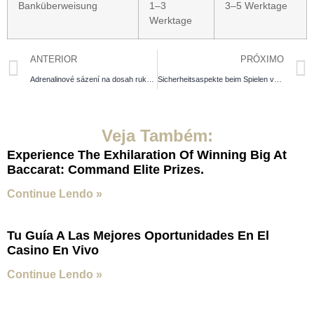
Banküberweisung
1–3
3–5 Werktage
Werktage
ANTERIOR
PRÓXIMO
Adrenalinové sázení na dosah ruky – Mostbet online přináší českým hráčům šanci na fantastické výhry kdykoliv a kdekoliv.
Sicherheitsaspekte beim Spielen von kostenlosen Blackjack-Apps im Blick
Veja Também:
Experience The Exhilaration Of Winning Big At
Baccarat: Command Elite Prizes.
Continue Lendo »
Tu Guía A Las Mejores Oportunidades En El
Casino En Vivo
Continue Lendo »