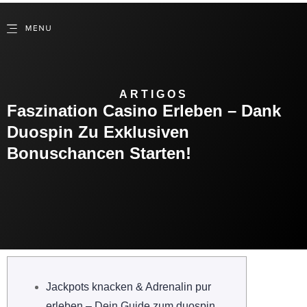
ARTIGOS
Faszination Casino Erleben – Dank
Duospin Zu Exklusiven
Bonuschancen Starten!
Jackpots knacken & Adrenalin pur
erleben – Dein Guide zum duospin