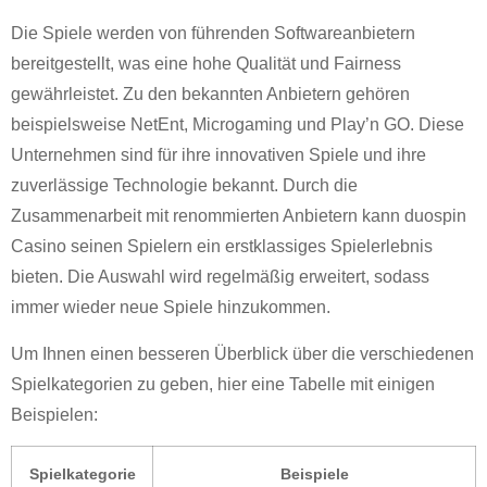
Die Spiele werden von führenden Softwareanbietern
bereitgestellt, was eine hohe Qualität und Fairness
gewährleistet. Zu den bekannten Anbietern gehören
beispielsweise NetEnt, Microgaming und Play’n GO. Diese
Unternehmen sind für ihre innovativen Spiele und ihre
zuverlässige Technologie bekannt. Durch die
Zusammenarbeit mit renommierten Anbietern kann duospin
Casino seinen Spielern ein erstklassiges Spielerlebnis
bieten. Die Auswahl wird regelmäßig erweitert, sodass
immer wieder neue Spiele hinzukommen.
Um Ihnen einen besseren Überblick über die verschiedenen
Spielkategorien zu geben, hier eine Tabelle mit einigen
Beispielen:
Spielkategorie
Beispiele