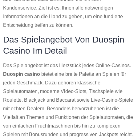
Kundenservice. Ziel ist es, Ihnen alle notwendigen
Informationen an die Hand zu geben, um eine fundierte
Entscheidung treffen zu können.
Das Spielangebot Von Duospin
Casino Im Detail
Das Spielangebot ist das Herzstück jedes Online-Casinos.
Duospin casino
bietet eine breite Palette an Spielen für
jeden Geschmack. Dazu gehören klassische
Spielautomaten, moderne Video-Slots, Tischspiele wie
Roulette, Blackjack und Baccarat sowie Live-Casino-Spiele
mit echten Dealern. Besonders hervorzuheben ist die
Vielfalt an Themen und Funktionen der Spielautomaten, die
von einfachen Fruchtmaschinen bis hin zu komplexen
Spielen mit Bonusrunden und progressiven Jackpots reicht.