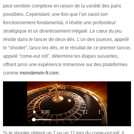
peut sembler complexe en raison de la variété des paris
possibles. Cependant, une fois que l’on saisit son
fonctionnement fondamental, il révèle une profondeur
stratégique et un divertissement inégalé. Le cœur du jeu
réside dans le lancer de deux dés. L’un des joueurs, appelé
le “shooter”, lance les dés, et le résultat de ce premier lancer,
appelé “come-out roll”, détermine les étapes suivantes,
offrant ainsi une expérience immersive sur des plateformes
comme
monsterwin-fr.com
.
Si le shooter obtient un 7 ou un 11 lors du come-out roll, il