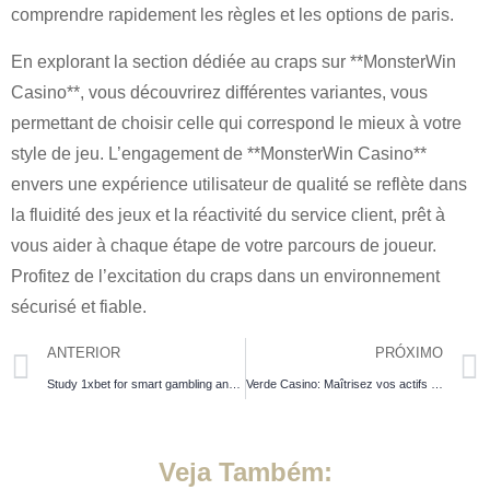
comprendre rapidement les règles et les options de paris.
En explorant la section dédiée au craps sur **MonsterWin
Casino**, vous découvrirez différentes variantes, vous
permettant de choisir celle qui correspond le mieux à votre
style de jeu. L’engagement de **MonsterWin Casino**
envers une expérience utilisateur de qualité se reflète dans
la fluidité des jeux et la réactivité du service client, prêt à
vous aider à chaque étape de votre parcours de joueur.
Profitez de l’excitation du craps dans un environnement
sécurisé et fiable.
ANTERIOR
PRÓXIMO
Study 1xbet for smart gambling and assured casino wins.
Verde Casino: Maîtrisez vos actifs de jeu pour des gains premium
Veja Também: