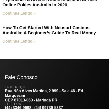
Online Pokies Australia In 2026
Continue Lendo »
How To Get Started With Neosurf Casinos
Australia: A Beginner’s Guide To Real Money
Continue Lendo »
Fale Conosco
ENDEREÇO
Rua Néo Alves Martins, 2.999 - Sala 46 - Ed.
Marquezini
CEP 87013-060 - Maringá PR
TELEFONE
(44) 3346-9698 | (44) 99730-5337