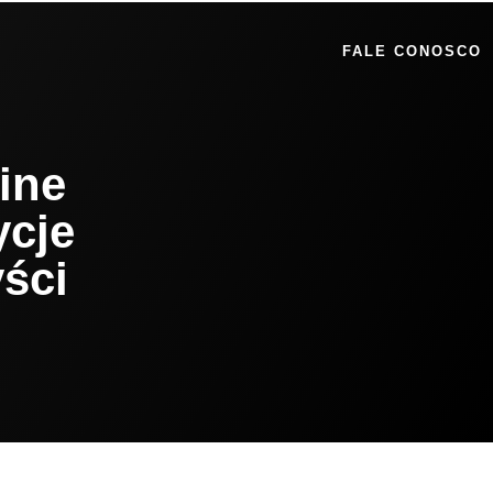
FALE CONOSCO
ine
ycje
ści