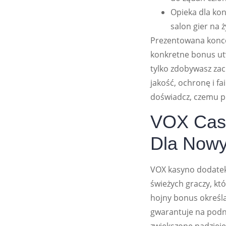
Opieka dla konk
salon gier na 
Prezentowana koncep
konkretne bonus utw
tylko zdobywasz zac
jakość, ochronę i fa
doświadcz, czemu p
VOX Casi
Dla Nowy
VOX kasyno dodatek
świeżych graczy, kt
hojny bonus określ
gwarantuje na podni
zwiększone nadzieje