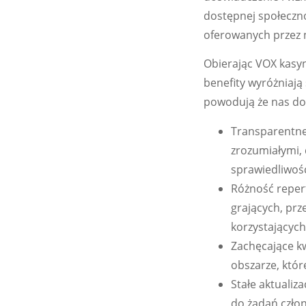
dostępnej społeczno
oferowanych przez n
Obierając VOX kasyn
benefity wyróżniają
powodują że nas d
Transparentne
zrozumiałymi,
sprawiedliwoś
Różność reper
grających, prz
korzystających
Zachęcające k
obszarze, któr
Stałe aktuali
do żądań człon