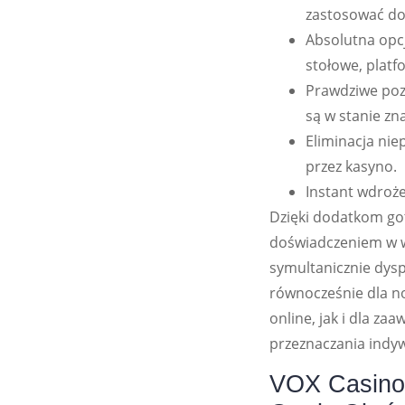
zastosować do
Absolutna opc
stołowe, platf
Prawdziwe poz
są w stanie zn
Eliminacja ni
przez kasyno.
Instant wdroże
Dzięki dodatkom go
doświadczeniem w wi
symultanicznie dysp
równocześnie dla no
online, jak i dla z
przeznaczania indyw
VOX Casino 