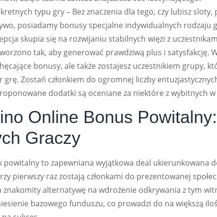
retnych typu gry – Bez znaczenia dla tego, czy lubisz sloty, 
żywo, posiadamy bonusy specjalne indywidualnych rodzaju g
cja skupia się na rozwijaniu stabilnych więzi z uczestnikam
orzono tak, aby generować prawdziwą plus i satysfakcję. W
hęcające bonusy, ale także zostajesz uczestnikiem grupy, k
ir grę. Zostań członkiem do ogromnej liczby entuzjastycznych
roponowane dodatki są oceniane za niektóre z wybitnych w 
no Online Bonus Powitalny:
ch Graczy
 powitalny to zapewniana wyjątkowa deal ukierunkowana d
órzy pierwszy raz zostają członkami do prezentowanej społe
a znakomity alternatywę na wdrożenie odkrywania z tym wit
esienie bazowego funduszu, co prowadzi do na większą iloś
 na sukces.