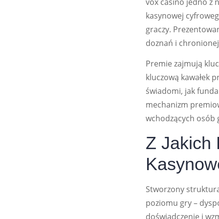
vox casino jedno z 
kasynowej cyfroweg
graczy. Prezentowa
doznań i chronione
Premie zajmują kluc
kluczową kawałek pr
świadomi, jak funda
mechanizm premiowy
wchodzących osób gr
Z Jakich
Kasynow
Stworzony struktura
poziomu gry – dysp
doświadczenie i wzm