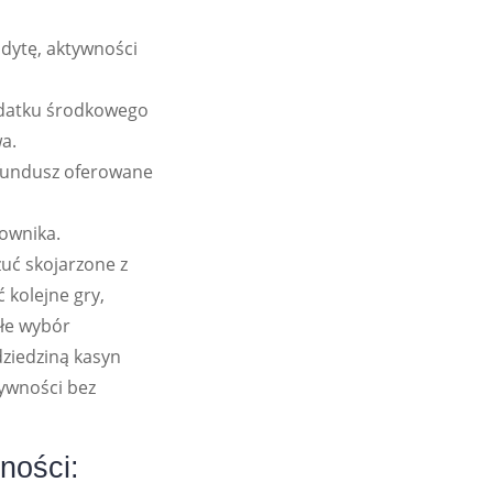
dytę, aktywności
odatku środkowego
a.
 fundusz oferowane
kownika.
uć skojarzone z
 kolejne gry,
ałe wybór
dziedziną kasyn
tywności bez
ności: