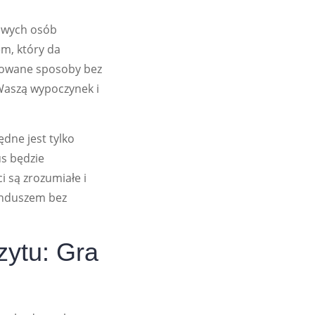
nowych osób
em, który da
icowane sposoby bez
Waszą wypoczynek i
ędne jest tylko
us będzie
 są zrozumiałe i
funduszem bez
ytu: Gra