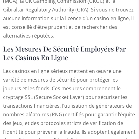
(MGA), la UK Gambling Commission (UKGC) et la
Gibraltar Regulatory Authority (GRA). Si vous ne trouvez
aucune information sur la licence d’un casino en ligne, il
est conseillé d’être prudent et de rechercher des
alternatives réputées.
Les Mesures De Sécurité Employées Par
Les Casinos En Ligne
Les casinos en ligne sérieux mettent en œuvre une
variété de mesures de sécurité pour protéger les
joueurs et les fonds. Ces mesures comprennent le
cryptage SSL (Secure Socket Layer) pour sécuriser les
transactions financières, l’utilisation de générateurs de
nombres aléatoires (RNG) certifiés pour garantir l’équité
des jeux, et des protocoles stricts de vérification de
l’identité pour prévenir la fraude. Ils adoptent également