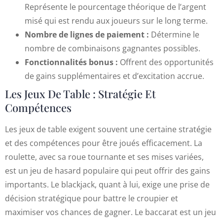
Représente le pourcentage théorique de l’argent
misé qui est rendu aux joueurs sur le long terme.
Nombre de lignes de paiement :
Détermine le
nombre de combinaisons gagnantes possibles.
Fonctionnalités bonus :
Offrent des opportunités
de gains supplémentaires et d’excitation accrue.
Les Jeux De Table : Stratégie Et
Compétences
Les jeux de table exigent souvent une certaine stratégie
et des compétences pour être joués efficacement. La
roulette, avec sa roue tournante et ses mises variées,
est un jeu de hasard populaire qui peut offrir des gains
importants. Le blackjack, quant à lui, exige une prise de
décision stratégique pour battre le croupier et
maximiser vos chances de gagner. Le baccarat est un jeu