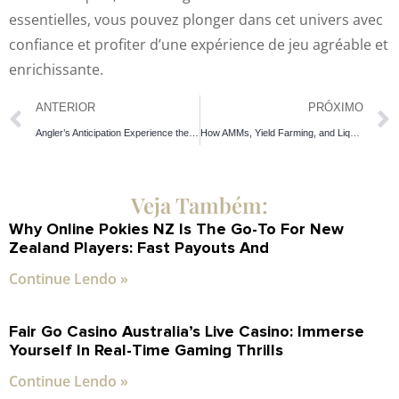
essentielles, vous pouvez plonger dans cet univers avec
confiance et profiter d’une expérience de jeu agréable et
enrichissante.
ANTERIOR
PRÓXIMO
Angler’s Anticipation Experience the Thrill in Big Bass Bonanza and Reel In Huge Prizes
How AMMs, Yield Farming, and Liquidity Pools Really Work — A Trader’s Practical Guide
Veja Também:
Why Online Pokies NZ Is The Go-To For New
Zealand Players: Fast Payouts And
Continue Lendo »
Fair Go Casino Australia’s Live Casino: Immerse
Yourself In Real-Time Gaming Thrills
Continue Lendo »