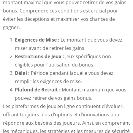
montant maximal que vous pouvez retirer de vos gains
bonus. Comprendre ces conditions est crucial pour
éviter les déceptions et maximiser vos chances de
gagner.
Exigences de Mise :
Le montant que vous devez
miser avant de retirer les gains.
Restrictions de Jeux :
Jeux spécifiques non
éligibles pour l’utilisation du bonus.
Délai :
Période pendant laquelle vous devez
remplir les exigences de mise.
Plafond de Retrait :
Montant maximum que vous
pouvez retirer de vos gains bonus.
Les plateformes de jeux en ligne continuent d’évoluer,
offrant toujours plus d’options et d’innovations pour
répondre aux besoins des joueurs. Ainsi, en comprenant
les mécaniques, les stratégies et les mesures de sécurité