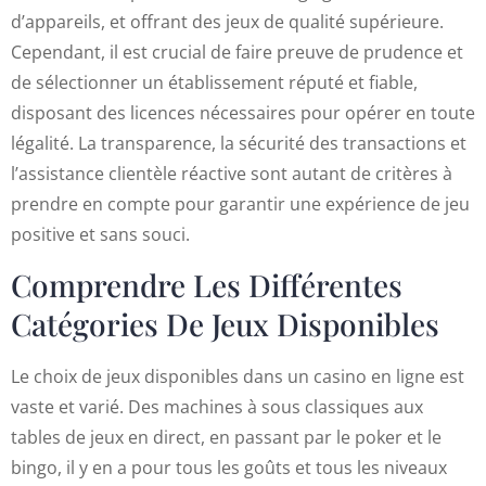
d’appareils, et offrant des jeux de qualité supérieure.
Cependant, il est crucial de faire preuve de prudence et
de sélectionner un établissement réputé et fiable,
disposant des licences nécessaires pour opérer en toute
légalité. La transparence, la sécurité des transactions et
l’assistance clientèle réactive sont autant de critères à
prendre en compte pour garantir une expérience de jeu
positive et sans souci.
Comprendre Les Différentes
Catégories De Jeux Disponibles
Le choix de jeux disponibles dans un casino en ligne est
vaste et varié. Des machines à sous classiques aux
tables de jeux en direct, en passant par le poker et le
bingo, il y en a pour tous les goûts et tous les niveaux