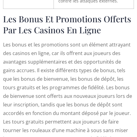
contre les attaques externes.
Les Bonus Et Promotions Offerts
Par Les Casinos En Ligne
Les bonus et les promotions sont un élément attrayant
des casinos en ligne, car ils offrent aux joueurs des
avantages supplémentaires et des opportunités de
gains accrues. Il existe différents types de bonus, tels
que les bonus de bienvenue, les bonus de dépôt, les
tours gratuits et les programmes de fidélité. Les bonus
de bienvenue sont offerts aux nouveaux joueurs lors de
leur inscription, tandis que les bonus de dépôt sont
accordés en fonction du montant déposé par le joueur.
Les tours gratuits permettent aux joueurs de faire
tourner les rouleaux d’une machine à sous sans miser