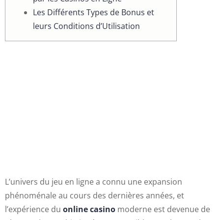
Les Différents Types de Bonus et
leurs Conditions d’Utilisation
LExpérience Ludique
Réinventée : Votre Prochain
Casino Online Préféré Vous
Offre Gains Rapides, Variété
Infinie Et Sécurité
Optimale.
L’univers du jeu en ligne a connu une expansion
phénoménale au cours des dernières années, et
l’expérience du
online casino
moderne est devenue de