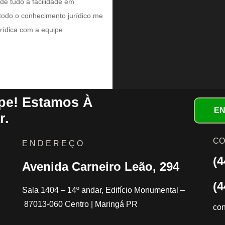
 de tudo a facilidade em
odo o conhecimento jurídico me
urídica com a equipe
pe! Estamos À
EN
r.
CO
E N D E R E Ç O
(4
Avenida Carneiro Leão, 294
(4
Sala 1404 – 14º andar, Edifício Monumental –
87013-060 Centro | Maringá PR
co