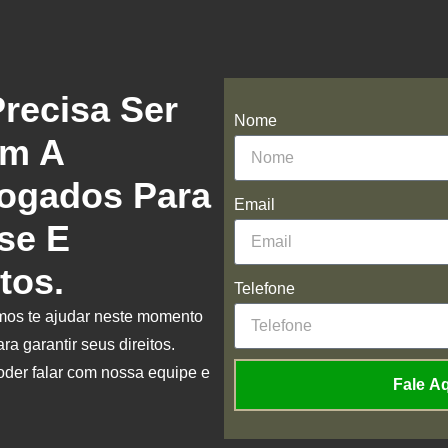
recisa Ser
Nome
om A
gados Para
Email
se E
tos.
Telefone
mos te ajudar neste momento
ra garantir seus direitos.
oder falar com nossa equipe e
Fale A