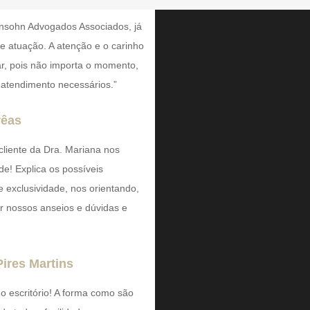
nsohn Advogados Associados, já
de atuação. A atenção e o carinho
ar, pois não importa o momento,
 atendimento necessários.”
rêas
cliente da Dra. Mariana nos
de! Explica os possíveis
exclusividade, nos orientando,
r nossos anseios e dúvidas e
Pires Martins
o escritório! A forma como são