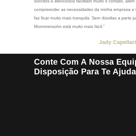
solícitos e atenciosos facilitam muito o contato, além
compreender as necessidades da minha empresa e t
faz ficar muito mais tranquila. Sem dúvidas a parte j
Mommensohn está muito mais fácil.”
Jady Capellari
Conte Com A Nossa Equi
Disposição Para Te Ajuda