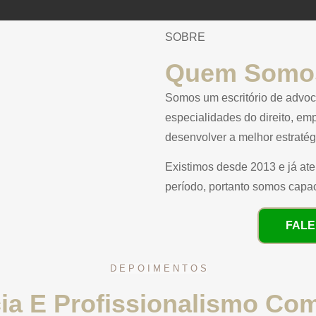
SOBRE
Quem Somo
Somos um escritório de advoca
especialidades do direito, e
desenvolver a melhor estratég
Existimos desde 2013 e já a
período, portanto somos capac
FALE
D E P O I M E N T O S
ia E Profissionalismo C