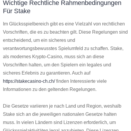
Wichtige Rechtliche Rahmenbedingungen
Für Stake
Im Glücksspielbereich gibt es eine Vielzahl von rechtlichen
Vorschriften, die es zu beachten gilt. Diese Regelungen sind
entscheidend, um ein sicheres und
verantwortungsbewusstes Spielumfeld zu schaffen. Stake,
als modernes Krypto-Casino, muss sich an diese
Vorschriften halten, um den Spielern ein legales und
sicheres Erlebnis zu garantieren. Auch auf
https://stakecasino-ch.ch/
finden Interessierte viele
Informationen zu den geltenden Regelungen.
Die Gesetze variieren je nach Land und Region, weshalb
Stake sich an die jeweiligen nationalen Gesetze halten
muss. In vielen Ländern sind Lizenzen erforderlich, um
Glücksspielaktivitäten legal anzubieten. Diese Lizenzen