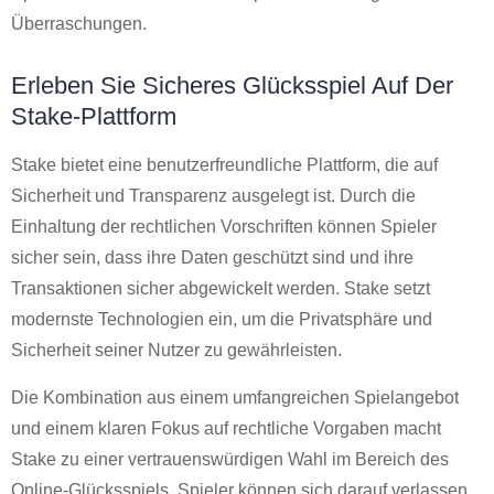
Überraschungen.
Erleben Sie Sicheres Glücksspiel Auf Der
Stake-Plattform
Stake bietet eine benutzerfreundliche Plattform, die auf
Sicherheit und Transparenz ausgelegt ist. Durch die
Einhaltung der rechtlichen Vorschriften können Spieler
sicher sein, dass ihre Daten geschützt sind und ihre
Transaktionen sicher abgewickelt werden. Stake setzt
modernste Technologien ein, um die Privatsphäre und
Sicherheit seiner Nutzer zu gewährleisten.
Die Kombination aus einem umfangreichen Spielangebot
und einem klaren Fokus auf rechtliche Vorgaben macht
Stake zu einer vertrauenswürdigen Wahl im Bereich des
Online-Glücksspiels. Spieler können sich darauf verlassen,