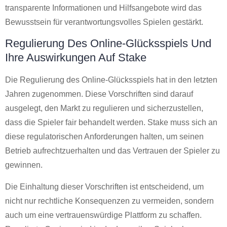
transparente Informationen und Hilfsangebote wird das
Bewusstsein für verantwortungsvolles Spielen gestärkt.
Regulierung Des Online-Glücksspiels Und
Ihre Auswirkungen Auf Stake
Die Regulierung des Online-Glücksspiels hat in den letzten
Jahren zugenommen. Diese Vorschriften sind darauf
ausgelegt, den Markt zu regulieren und sicherzustellen,
dass die Spieler fair behandelt werden. Stake muss sich an
diese regulatorischen Anforderungen halten, um seinen
Betrieb aufrechtzuerhalten und das Vertrauen der Spieler zu
gewinnen.
Die Einhaltung dieser Vorschriften ist entscheidend, um
nicht nur rechtliche Konsequenzen zu vermeiden, sondern
auch um eine vertrauenswürdige Plattform zu schaffen.